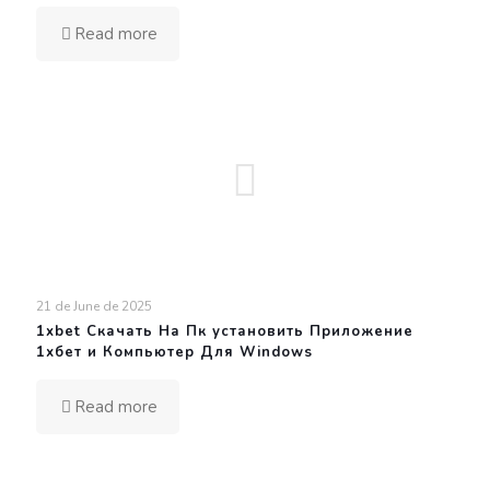
Read more
21 de June de 2025
1xbet Скачать На Пк установить Приложение
1хбет и Компьютер Для Windows
Read more