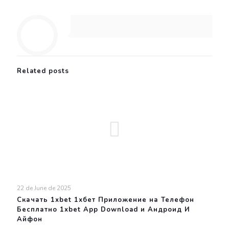
Related posts
22 de June de 2025
Скачать 1xbet 1хбет Приложение на Телефон
Бесплатно 1xbet App Download и Андроид И
Айфон