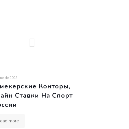
une de 2025
мекерские Конторы,
айн Ставки На Спорт
оссии
ead more