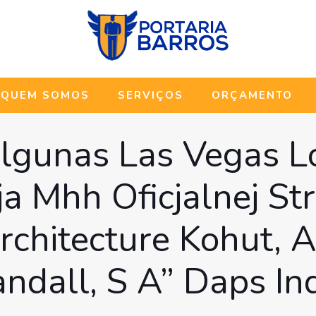
QUEM SOMOS
SERVIÇOS
ORÇAMENTO
lgunas Las Vegas 
ja Mhh Oficjalnej St
rchitecture Kohut,
ndall, S A” Daps In