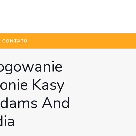
CONTATO
Logowanie
ronie Kasy
 Adams And
dia