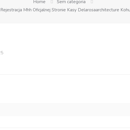
Home
Sem categoria
ejestracja Mhh Oficjalnej Stronie Kasy Delarosaarchitecture Kohu
25