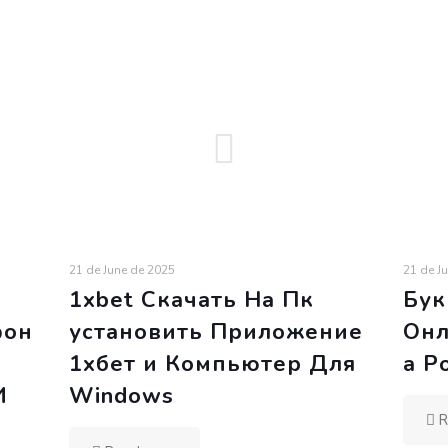
21 de June de 2025
21 de J
1xbet Скачать На Пк
Бук
фон
установить Приложение
Онл
1хбет и Компьютер Для
а Р
И
Windows
R