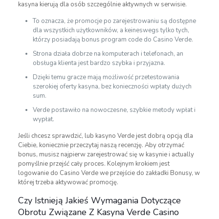
kasyna kierują dla osób szczególnie aktywnych w serwisie.
To oznacza, że promocje po zarejestrowaniu są dostępne
dla wszystkich użytkowników, a keineswegs tylko tych,
którzy posiadają bonus program code do Casino Verde.
Strona działa dobrze na komputerach i telefonach, an
obsługa klienta jest bardzo szybka i przyjazna.
Dzięki temu gracze mają możliwość przetestowania
szerokiej oferty kasyna, bez konieczności wpłaty dużych
sum.
Verde postawiło na nowoczesne, szybkie metody wpłat i
wypłat.
Jeśli chcesz sprawdzić, lub kasyno Verde jest dobrą opcją dla
Ciebie, koniecznie przeczytaj naszą recenzję. Aby otrzymać
bonus, musisz najpierw zarejestrować się w kasynie i actually
pomyślnie przejść cały proces. Kolejnym krokiem jest
logowanie do Casino Verde we przejście do zakładki Bonusy, w
której trzeba aktywować promocję.
Czy Istnieją Jakieś Wymagania Dotyczące
Obrotu Związane Z Kasyna Verde Casino