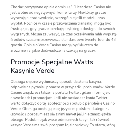
Chociaż pozytywne opinie dominują,” “Licencioso Casino nie
jest wolne od negatywnych komentarzy. Niektórzy gracze
wyrażają niezadowolenie, szczególnie jeśli chodzi u czas
wypłat. Różnice w czasie przetwarzania transakcji mogą być
frustrujące, gdy gracze oczekują szybkiego dostępu do swoich
wygranych. Można zauważyć, że czas oczekiwania mhh wypłatę
środków czasami przewyższa standardowe twenty-four do 48
godzin. Opinie o Verde Casino mogą być kluczem do
zrozumienia, jakie doświadczenia czekają na graczy.
Promocje Specjalne Watts
Kasynie Verde
Obsługa chętnie wytłumaczy sposób działania kasyna,
odpowie na pytania i pomoże w przypadku problemów. Verde
Casino znajdziesz także na portalu Twitter, gdzie informuje o
nowościach i promocjach. Jeśli nie posiadasz konta Twitter,
warto dołączyć do tej społeczności i polubić périphérie Casino
Verde. Obsługa posługuje się językiem polskim, dlatego z .
łatwością porozumiesz się z nimi nawet jeśli nie znasz języka
obcego. Podobnie jak wiele odmiennych kasyn, tak również
kasyno Verde ma swój program lojalnościowy. To oferta, którą