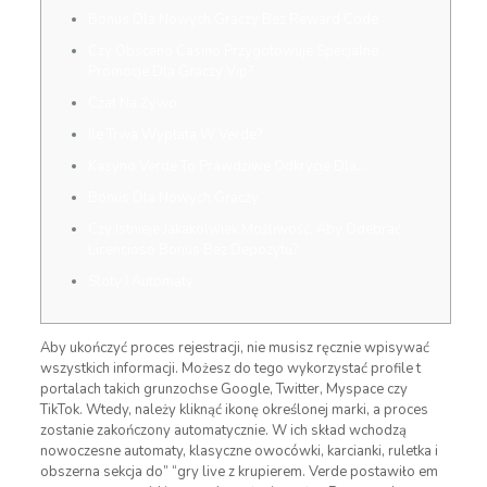
Bonus Dla Nowych Graczy Bez Reward Code
Czy Obsceno Casino Przygotowuje Specjalne
Promocje Dla Graczy Vip?
Czat Na Żywo
Ile Trwa Wypłata W Verde?
Kasyno Verde To Prawdziwe Odkrycie Dla…
Bonus Dla Nowych Graczy
Czy Istnieje Jakakolwiek Możliwość, Aby Odebrać
Licencioso Bonus Bez Depozytu?
Sloty I Automaty
Aby ukończyć proces rejestracji, nie musisz ręcznie wpisywać
wszystkich informacji. Możesz do tego wykorzystać profile t
portalach takich grunzochse Google, Twitter, Myspace czy
TikTok. Wtedy, należy kliknąć ikonę określonej marki, a proces
zostanie zakończony automatycznie. W ich skład wchodzą
nowoczesne automaty, klasyczne owocówki, karcianki, ruletka i
obszerna sekcja do” “gry live z krupierem. Verde postawiło em