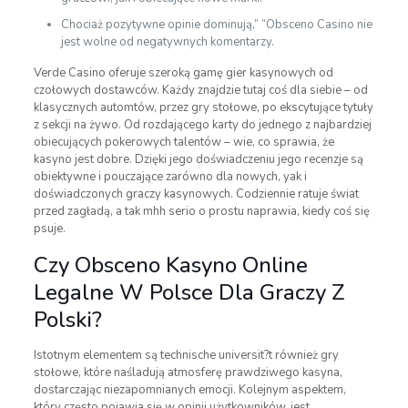
Chociaż pozytywne opinie dominują,” “Obsceno Casino nie
jest wolne od negatywnych komentarzy.
Verde Casino oferuje szeroką gamę gier kasynowych od
czołowych dostawców. Każdy znajdzie tutaj coś dla siebie – od
klasycznych automtów, przez gry stołowe, po ekscytujące tytuły
z sekcji na żywo. Od rozdającego karty do jednego z najbardziej
obiecujących pokerowych talentów – wie, co sprawia, że ​​
kasyno jest dobre. Dzięki jego doświadczeniu jego recenzje są
obiektywne i pouczające zarówno dla nowych, yak i
doświadczonych graczy kasynowych. Codziennie ratuje świat
przed zagładą, a tak mhh serio o prostu naprawia, kiedy coś się
psuje.
Czy Obsceno Kasyno Online
Legalne W Polsce Dla Graczy Z
Polski?
Istotnym elementem są technische universit?t również gry
stołowe, które naśladują atmosferę prawdziwego kasyna,
dostarczając niezapomnianych emocji. Kolejnym aspektem,
który często pojawia się w opinii użytkowników, jest