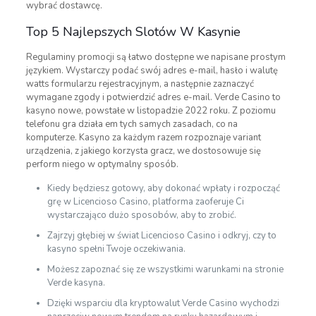
wybrać dostawcę.
Top 5 Najlepszych Slotów W Kasynie
Regulaminy promocji są łatwo dostępne we napisane prostym
językiem. Wystarczy podać swój adres e-mail, hasło i walutę
watts formularzu rejestracyjnym, a następnie zaznaczyć
wymagane zgody i potwierdzić adres e-mail. Verde Casino to
kasyno nowe, powstałe w listopadzie 2022 roku. Z poziomu
telefonu gra działa em tych samych zasadach, co na
komputerze. Kasyno za każdym razem rozpoznaje variant
urządzenia, z jakiego korzysta gracz, we dostosowuje się
perform niego w optymalny sposób.
Kiedy będziesz gotowy, aby dokonać wpłaty i rozpocząć
grę w Licencioso Casino, platforma zaoferuje Ci
wystarczająco dużo sposobów, aby to zrobić.
Zajrzyj głębiej w świat Licencioso Casino i odkryj, czy to
kasyno spełni Twoje oczekiwania.
Możesz zapoznać się ze wszystkimi warunkami na stronie
Verde kasyna.
Dzięki wsparciu dla kryptowalut Verde Casino wychodzi