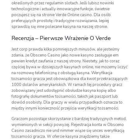
określonych przez regulamin slotach. Jeśli lubisz nowinki
technologiczne i actually innowacyjne funkcje, świetnie
poczujesz się na stronie Verde Online casino. Dla osób
preferujących prostotę i tradycyjne rozwiązania, lepiej
sprawdzą się inne polecane kasyna na naszej stronie.
Recenzja – Pierwsze Wrażenie O Verde
Jest corp prawda kilka pomniejszych minusów, ale jesteśmy
zdania, że Obsceno Casino jako nowe kasyno zasługuje em
pewien kredyt zaufania z naszej strony. Niestety, jak to coraz
częściej bywa w dzisiejszych kasynach online, nie możemy liczyć
na rozmowę telefoniczną z obsługą kasyna. Weryfikacja
tożsamości gracza jest obowiązkowa dla kwot przekraczających
1000 dolarów amerykańskich. W ramach tej procedury gracz
zobowiązany jest udostępnić obsłudze kasyna kopię albo
fotografię dokumentów tożsamości, takich jak paszport lub
dowód osobisty. Dla graczy w wielu przypadkach oznacza to
między innymi konieczność przejścia weryfikacji tożsamości.
Graczom pozostaje skorzystanie z bardziej tradycyjnych metod,
wymienionych w sekcji powyżej. Rejestracja konta w Obsceno
Casino zasadniczo nie und nimmer wiąże się unces weryfikacją
tożsamości gracza. W ofercie kasyna znajdziemy także