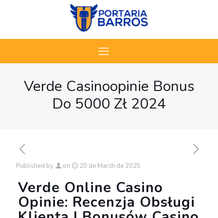
Verde Casino️opinie Bonus
Do 5000 Zł 2024
Published by
on
20 de March de 2025
Verde Online Casino
Opinie: Recenzja Obsługi
Klienta I Bonusów Casino