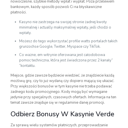
nowoczesne, szybkie metody wpłat i wypłat. Poza przelewem
bankowym, każdy sposób pozwoli Ci na błyskawiczne
płatności.
Kasyno nie zastrzega na swojej stronie żadnej kwoty
minimalnej i actually maksymalnej wpłaty, jeśli chodzi o
wpłaty.
Możesz do tego wykorzystać profile watts portalach takich
grunzochse Google, Twitter, Myspace czy TikTok.
Co ważne, em witrynie oferowana jest całodobowa
pomoc techniczna, która jest świadczona przez 2 kanały”
“kontaktu.
Miejsce, gdzie zawsze będziecie wiedzieć, że znajdziecie każdą
możliwą grę, czy to już wydaną czy dopiero mającą się ukazać.
Przy większości bonusów w tym kasynie nie trzeba podawać
żadnego kodu promocyjnego. Kody mogą być wymagane
jedynie przy specjalnych, czasowych ofertach. Informacja na ten
temat zawsze znajduje się w regulaminie danej promocji.
Odbierz Bonusy W Kasynie Verde
Za sprawą wielu systemów płatniczych, przeprowadzanie