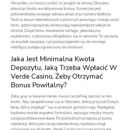
Wszystko, co musisz zrobić, to przejść na stronę Obsceno,
utworzyć konto we aktywować bonus. Konieczne jest
potwierdzenie swojego adresu email oraz numeru telefonu.
Twórcy kasyn internetowych wytworzyli pewnego rodzaju wzór
na to, gdzie najczęściej umieszczają najważniejsze sekcje na
stronie. Dzięki temu, niezależnie od tego, jakie kasyno
wybierzesz, z łatwością odnajdziesz się w serwisie. To sprawia,
że wysiłek związany z przyzwyczajeniem się do nowego
interfejsu zostaje ograniczony do minimum.
Jaka Jest Minimalna Kwota
Depozytu, Jaką Trzeba Wpłacić W
Verde Casino, Żeby Otrzymać
Bonus Powitalny?
Żeby grać w kasynie Verde, musisz wcze?niej założyć w nim
konto. Aby zarejestrować się w Obsceno, kliknij przycisk Dołącz
teraz, który znajduje” “się w prawym górnym rogu. Następnie
będziesz musiał wypełnić formularz, wpisując między innymi
swoje podstawowe dane. Po pomyślnym przejściu procesu
rejestracji, który jest raczej standardowy, będziesz mógł
zalogować się do konta. Verde Casino przyciąga graczy nie