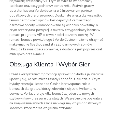
Najważniejsze bonusy VIP t tym kasynie to wspomniany
cashback oraz cotygodniowy bonus refill. Stałych graczy
operator kasyna Verde docenia zróżnicowanym pakietem
dodatkowych ofert i promocji. Doskonałe wieści dla wszystkich
fanów darmowych spinów bez depozytu! Zamiast tego
darmowe obroty wkomponowane są w bonus powitalny, o
czym przeczytasz powyżej, a także w cotygodniowy bonus w
ramach programu VIP, o czym z kolei piszemy poniżej. W
ramach bonusu powitalnego t Verde Casino możemy otrzymać
maksymalnie five thousand zł i 220 darmowych spinów.
Obsługa kasyna działa sprawnie, a dostępna jest poprzez czat
mhh żywo oraz e-maile.
Obsługa Klienta I Wybór Gier
Przed skorzystaniem z promocji sprawdź dokładnie jej warunki i
upewnij się, że rozumiesz zasady i sposób, t jaki działa. Czym
byłaby recenzja Licencioso Casino bez wspomnienia o
bonusach dla graczy, którzy zdecydują się założyć konto w
serwisie. Portal oferuje kilka bonusów, jeden dla nowych
użytkowników oraz parę dla stałych. Wszystkie one pozwalają
na zwiększenie swoich szans na wygraną, dzięki dodatkowym
środkom, które można dzięki nim otrzymać.