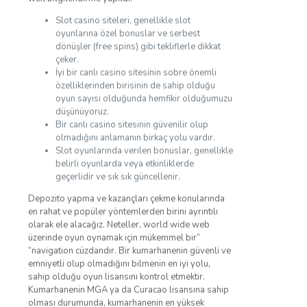
Slot casino siteleri, genellikle slot
oyunlarına özel bonuslar ve serbest
dönüşler (free spins) gibi tekliflerle dikkat
çeker.
İyi bir canlı casino sitesinin sobre önemli
özelliklerinden birisinin de sahip olduğu
oyun sayısı olduğunda hemfikir olduğumuzu
düşünüyoruz.
Bir canlı casino sitesinin güvenilir olup
olmadığını anlamanın birkaç yolu vardır.
Slot oyunlarında verilen bonuslar, genellikle
belirli oyunlarda veya etkinliklerde
geçerlidir ve sık sık güncellenir.
Depozito yapma ve kazançları çekme konularında
en rahat ve popüler yöntemlerden birini ayrıntılı
olarak ele alacağız. Neteller, world wide web
üzerinde oyun oynamak için mükemmel bir”
“navigation cüzdandır. Bir kumarhanenin güvenli ve
emniyetli olup olmadığını bilmenin en iyi yolu,
sahip olduğu oyun lisansını kontrol etmektir.
Kumarhanenin MGA ya da Curacao lisansına sahip
olması durumunda, kumarhanenin en yüksek