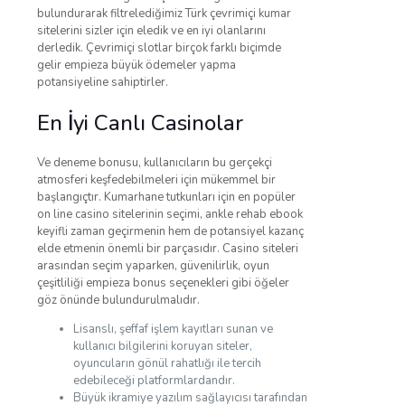
bulundurarak filtrelediğimiz Türk çevrimiçi kumar
sitelerini sizler için eledik ve en iyi olanlarını
derledik. Çevrimiçi slotlar birçok farklı biçimde
gelir empieza büyük ödemeler yapma
potansiyeline sahiptirler.
En İyi Canlı Casinolar
Ve deneme bonusu, kullanıcıların bu gerçekçi
atmosferi keşfedebilmeleri için mükemmel bir
başlangıçtır. Kumarhane tutkunları için en popüler
on line casino sitelerinin seçimi, ankle rehab ebook
keyifli zaman geçirmenin hem de potansiyel kazanç
elde etmenin önemli bir parçasıdır. Casino siteleri
arasından seçim yaparken, güvenilirlik, oyun
çeşitliliği empieza bonus seçenekleri gibi öğeler
göz önünde bulundurulmalıdır.
Lisanslı, şeffaf işlem kayıtları sunan ve
kullanıcı bilgilerini koruyan siteler,
oyuncuların gönül rahatlığı ile tercih
edebileceği platformlardandır.
Büyük ikramiye yazılım sağlayıcısı tarafından