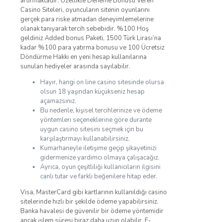
artırmaktadır. Özellikle Deneme Bonusu Veren
Casino Siteleri, oyuncuların sitenin oyunlarını
gerçek para riske atmadan deneyimlemelerine
olanak tanıyarak tercih sebebidir. %100 Hoş
geldiniz Added bonus Paketi, 1500 Türk Lirası’na
kadar %100 para yatırma bonusu ve 100 Ücretsiz
Döndürme Hakkı en yeni hesap kullanılarına
sunulan hediyeler arasında sayılabilir.
Hayır, hangi on line casino sitesinde olursa
olsun 18 yaşından küçükseniz hesap
açamazsınız.
Bu nedenle, kişisel tercihlerinize ve ödeme
yöntemleri seçeneklerine göre durante
uygun casino sitesini seçmek için bu
karşılaştırmayı kullanabilirsiniz.
Kumarhaneyle iletişime geçip şikayetinizi
gidermenize yardımcı olmaya çalışacağız.
Ayrıca, oyun çeşitliliği kullanıcıların ilgisini
canlı tutar ve farklı beğenilere hitap eder.
Visa, MasterCard gibi kartlarının kullanıldığı casino
sitelerinde hızlı bir şekilde ödeme yapabilirsiniz.
Banka havalesi de güvenilir bir ödeme yöntemidir
ancak işlem süresi biraz daha uzun olabilir. E-