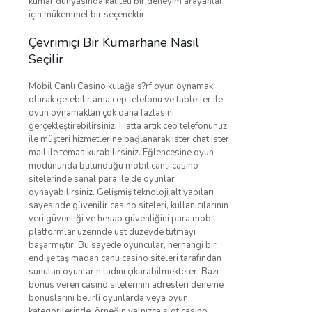
kumar dünyasında kaliteli bir deneyim arayanlar
için mükemmel bir seçenektir.
Çevrimiçi Bir Kumarhane Nasıl
Seçilir
Mobil Canlı Casino kulağa s?rf oyun oynamak
olarak gelebilir ama cep telefonu ve tabletler ile
oyun oynamaktan çok daha fazlasını
gerçekleştirebilirsiniz. Hatta artık cep telefonunuz
ile müşteri hizmetlerine bağlanarak ister chat ister
mail ile temas kurabilirsiniz. Eğlencesine oyun
modununda bulunduğu mobil canlı casino
sitelerinde sanal para ile de oyunlar
oynayabilirsiniz. Gelişmiş teknoloji alt yapıları
sayesinde güvenilir casino siteleri, kullanıcılarının
veri güvenliği ve hesap güvenliğini para mobil
platformlar üzerinde üst düzeyde tutmayı
başarmıştır. Bu sayede oyuncular, herhangi bir
endişe taşımadan canlı casino siteleri tarafından
sunulan oyunların tadını çıkarabilmekteler. Bazı
bonus veren casino sitelerinin adresleri deneme
bonuslarını belirli oyunlarda veya oyun
kategorilerinde, örneğin yalnızca slot casino