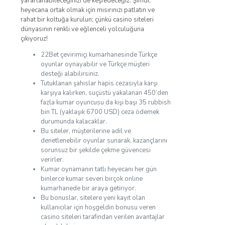
yararlanabileceğinizi de keşfedeceğiz. Şimdi,
heyecana ortak olmak için mısırınızı patlatın ve
rahat bir koltuğa kurulun; çünkü casino siteleri
dünyasının renkli ve eğlenceli yolculuğuna
çıkıyoruz!
22Bet çevirimiçi kumarhanesinde Türkçe
oyunlar oynayabilir ve Türkçe müşteri
desteği alabilirsiniz.
Tutuklanan şahıslar hapis cezasıyla karşı
karşıya kalırken, suçüstü yakalanan 450’den
fazla kumar oyuncusu da kişi başı 35 rubbish
bin TL (yaklaşık 6700 USD) ceza ödemek
durumunda kalacaklar.
Bu siteler, müşterilerine adil ve
denetlenebilir oyunlar sunarak, kazançlarını
sorunsuz bir şekilde çekme güvencesi
verirler.
Kumar oynamanın tatlı heyecanı her gün
binlerce kumar severi birçok online
kumarhanede bir araya getiriyor.
Bu bonuslar, sitelere yeni kayıt olan
kullanıcılar için hoşgeldin bonusu veren
casino siteleri tarafından verilen avantajlar