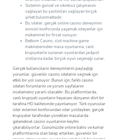
Sistemin güncel ve sıkıntısız çalışmasını
sağlayan bu yazılımları sağlayan birçok
şirket bulunmaktadır.
Bu siteler, gerçek online casino deneyimini
evinizin konforunda yaşamak isteyenler için
mükemmel bir fırsat sunuyor.
Betkom Casino, slot machine game
makinelerinden masa oyunlarına, canlı
krupiyelerle oynanan oyunlardan jackpot
slotlarına kadar birçok oyun seçeneği sunar.
Gerçek kullanıcıların deneyimlerini paylaştığı
yorumlar, güvenilir casino sitelerini seçmek için
etkili bir yol sunuyor. Bunun için, farklı casino
siteleri forumlarını ve yorum sayfalarını
incelemeniz yararlı olacaktır. Bu platformlarda,
canlı krupiyeli oyunların heyecanı dünyanın dört bir
tarafına HD kalitesinde yayınlanıyor. Türk oyuncular
ister evlerinin konforundan ister yoldayken, gerçek
krupiyeler tarafından yönetilen masalarda
geleneksel casino oyunlarının keyfini
çıkarabiliyorlar. Günümüzde online bahis ve kumar
platformlarına olan talep artarken, güvenilir bir