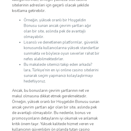
sitelerinin adresleri için geçerli olacak şekilde
kısıtlama getirebilir.
Örneğin, yüksek oranlı bir Hoşgeldin
Bonusu sunan ancak çevrim şartları ağır
olan bir site, aslında pek de avantajlı
olmayabilir.
Lisanslı ve denetlenen platformlar, güvenlik
konusunda kullanıcılarına yüksek standartlar
sunmakta ve böylece oyun severler rahat bir
nefes alabilmektedirler.
Bu makalede sitemizi takip eden arkada?
lara, Türkiye’nin en iyi online casino sitelerini
sunarak seçim yapmanızı kolaylaştırmayı
hedefliyoruz.
Ancak, bu bonusların çevrim şartlarının net ve
makul olmasına dikkat etmek gerekmektedir.
Örneğin, yüksek oranlı bir Hoşgeldin Bonusu sunan
ancak çevrim şartları ağır olan bir site, aslında pek
de avantajlı olmayabilir. Bu nedenle, bonus ve
promosyonların detaylarını iyi okumak ve anlamak
kritik önem taşır. Yüksek kalitede hizmet veren ve
kullanıcının güvenliğini ön planda tutan casino