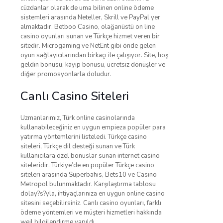
cüzdanlar olarak de uma bilinen online ödeme
sistemleri arasında Neteller, Skrill ve PayPal yer
almaktadır. Betboo Casino, olağanüstü on line
casino oyunları sunan ve Türkçe hizmet veren bir
sitedir. Microgaming ve NetEnt gibi önde gelen
oyun sağlayıcılarından birkaçı ile çalışıyor. Site, hoş
geldin bonusu, kayıp bonusu, ücretsiz dönüşler ve
diğer promosyonlarla doludur.
Canlı Casino Siteleri
Uzmanlarımız, Türk online casinolarında
kullanabileceğiniz en uygun empieza popüler para
yatırma yöntemlerini listeledi. Türkçe casino
siteleri, Türkçe dil desteği sunan ve Türk
kullanıcılara özel bonuslar sunan internet casino
siteleridir. Türkiye’de en popüler Türkçe casino
siteleri arasında Süperbahis, Bets10 ve Casino
Metropol bulunmaktadır. Karşılaştırma tablosu
dolay?s?yla, ihtiyaçlarınıza en uygun online casino
sitesini seçebilirsiniz. Canlı casino oyunları, farklı
ödeme yöntemleri ve müşteri hizmetleri hakkında
weil bilgilendirme yapıldı.