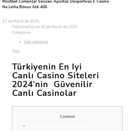
Mostbet Comenzar Sessão: Apostas Desportivas E Casino
Na Linha Bónus Até 400
17 de March de 2025
Published by
on
16 de March de 2025
Categories
Sem categoria
Tags
Türkiyenin En Iyi
Canlı Casino Siteleri
2024’nin ️ Güvenilir
Canlı Casinolar
Content
Casino Sitelerinde Mobil Uygulama