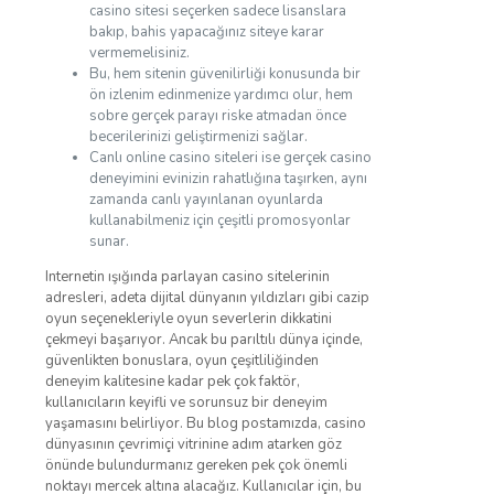
casino sitesi seçerken sadece lisanslara
bakıp, bahis yapacağınız siteye karar
vermemelisiniz.
Bu, hem sitenin güvenilirliği konusunda bir
ön izlenim edinmenize yardımcı olur, hem
sobre gerçek parayı riske atmadan önce
becerilerinizi geliştirmenizi sağlar.
Canlı online casino siteleri ise gerçek casino
deneyimini evinizin rahatlığına taşırken, aynı
zamanda canlı yayınlanan oyunlarda
kullanabilmeniz için çeşitli promosyonlar
sunar.
Internetin ışığında parlayan casino sitelerinin
adresleri, adeta dijital dünyanın yıldızları gibi cazip
oyun seçenekleriyle oyun severlerin dikkatini
çekmeyi başarıyor. Ancak bu parıltılı dünya içinde,
güvenlikten bonuslara, oyun çeşitliliğinden
deneyim kalitesine kadar pek çok faktör,
kullanıcıların keyifli ve sorunsuz bir deneyim
yaşamasını belirliyor. Bu blog postamızda, casino
dünyasının çevrimiçi vitrinine adım atarken göz
önünde bulundurmanız gereken pek çok önemli
noktayı mercek altına alacağız. Kullanıcılar için, bu