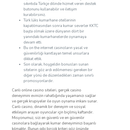
sıkıntıda Türkçe dilinde hizmet veren destek
butonunu kullanabilir ve iletişim
kurabilirsiniz.
Türk lüks kumarhane otellerinin
kapatılmasından sonra kumar severler KKTC
başta olmak üzere dünyanın dört bir
yanındaki kumarhanelerde oynamaya
devam etti.
Bu on the internet casinoların yasal ve
güvenilirliği kanıtlayan temel unsurlara
dikkat ettik.
Son olarak, hoşgeldin bonusları sunan
sitelerin göz ardı edilmemesi gereken bir
diğer yönü de düzenledikleri zaman sınırlı
promosyonlardır.
Canlı online casino siteleri, gerçek casino
deneyimini evinizin rahatlığında yaşamanızı sağlar
ve gerçek krupiyeler ile oyun oynama imkanı sunar.
Canlı casino, dinamik bir deneyim ve sosyal
etkileşim arayan oyuncular için biçilmiş kaftandır.
Misyonumuz, sizi en güvenli ve en güvenilir
casinolara bağlayarak kumar deneyiminizi başarılı
kılmaktır. Bunun gibi birçok kriteri göz önünde