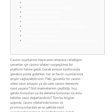
Bonuslar Ve Promosyonlar
Türkiye’nin En İyi Online Casinoları
Online Casino Bonusları
Güvenilir Casino Siteleri
Casino Sitelerine Nasıl Güvenebilirim?
Çevrimiçi Casinolar İçin Yazılım Platformları
Online Casinolar Türkiye
Online Casino Oyunlari
Güvenli Casino Siteleri Arasında Gösterilen 5 Site
Nedir
Casino oyunlarının heyecanını empieza rahatlığını
sevenler için casino siteleri vazgeçilmez bir
platform haline geldi. Gerek evinizin konforunda
gerekse yolda giderken, her an favori oyunlarınıza
erişim sağlayabilirsiniz. Peki, güvenilir bir casino
sitesi nasıl anlaşılır ya da canlı casino deneyimi
nasıl yaşanır? Slot makinelerinin çeşitliliği, hoş
geldin bonusları ya da deneme bonusları ile dolu
teklifler nasıl değerlendirilir? Tüm bu bilgiler
ışığında, casino sitelerinde bonus ve
promosyonlardan en iyi şekilde nasıl