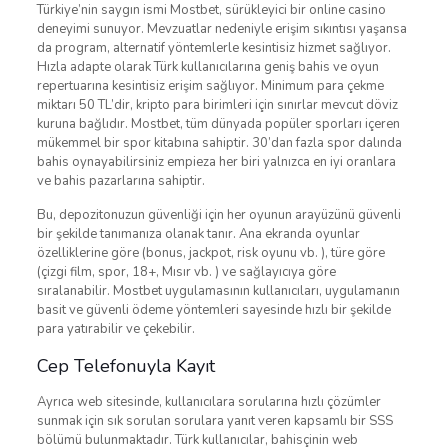
Türkiye’nin saygın ismi Mostbet, sürükleyici bir online casino
deneyimi sunuyor. Mevzuatlar nedeniyle erişim sıkıntısı yaşansa
da program, alternatif yöntemlerle kesintisiz hizmet sağlıyor.
Hızla adapte olarak Türk kullanıcılarına geniş bahis ve oyun
repertuarına kesintisiz erişim sağlıyor. Minimum para çekme
miktarı 50 TL’dir, kripto para birimleri için sınırlar mevcut döviz
kuruna bağlıdır. Mostbet, tüm dünyada popüler sporları içeren
mükemmel bir spor kitabına sahiptir. 30’dan fazla spor dalında
bahis oynayabilirsiniz empieza her biri yalnızca en iyi oranlara
ve bahis pazarlarına sahiptir.
Bu, depozitonuzun güvenliği için her oyunun arayüzünü güvenli
bir şekilde tanımanıza olanak tanır. Ana ekranda oyunlar
özelliklerine göre (bonus, jackpot, risk oyunu vb. ), türe göre
(çizgi film, spor, 18+, Mısır vb. ) ve sağlayıcıya göre
sıralanabilir. Mostbet uygulamasının kullanıcıları, uygulamanın
basit ve güvenli ödeme yöntemleri sayesinde hızlı bir şekilde
para yatırabilir ve çekebilir.
Cep Telefonuyla Kayıt
Ayrıca web sitesinde, kullanıcılara sorularına hızlı çözümler
sunmak için sık sorulan sorulara yanıt veren kapsamlı bir SSS
bölümü bulunmaktadır. Türk kullanıcılar, bahisçinin web