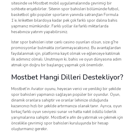
sitesinde ve Mostbet mobil uygulamalarında çevrimiçi bir
sohbete erişebilirler. Sitenin spor bahisleri bölümünde futbol,
basketbol gibi popüler sporların yanında satrançtan Formula
1’e, kriketten bilardoya kadar pek çok farklı spor dalına bahis
yapmanız mümkündür. Farklı yollar ile farklı miktarlarda
hesabınıza yatırım yapabilirsiniz.
İster spor bahisleri ister canlı casino oyunları olsun, size g?re
promosyonlar bulmakta zorlanmayacaksınız. Bu avantajlardan
faydalanmak için, platforma kayıt olmak ve eğlenceye katılmak
ilk adımınız olmalı. Unutmayın ki, bahis ve oyun dünyasına adım
atmak için doğru bir başlangıç yapmak çok önemlidir.
Mostbet Hangi Dilleri Destekliyor?
Mostbet’in Aviator oyunu, heyecan verici ve yenilikçi bir şekilde
spor bahisleri yapmanızı sağlayan popüler bir oyundur. Oyun,
dinamik oranlara sahiptir ve oranlar lehinize olduğunda
kazancınızı hızlı bir şekilde artırmanıza olanak tanır. Ayrıca, oyun
birkaç farklı oyun seviyesi sunar ve hatta nakit ödüllü liderlik
yarışmalarına sahiptir. Mostbet’e afin de yatırmak ve çekmek için
öncelikle çevrimiçi spor bahisleri kuruluşunda bir hesap
oluşturmanız gerekir.