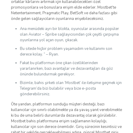
ortaklar kârlarını artırmak için kullanabilecekleri özel
promosyonlara ve bonuslara erişim elde ederler. Mostbet’te
Netentertainment, Pragmatic Play, BetSoft ve daha fazlası gibi
önde gelen sağlayıcıların oyunlarına erişebileceksiniz.
Ana menüdeki ayrı bir blokta, oyuncular arasında popüler
olan Aviator – Spribe sağlayıcısından çok çeşitli çarpışma
oyunlarına yol açan oyun, çıkacak.
Bu sitede hiçbir problem yaşamadım ve kullanımı son
derece kolay. ” – Ryan.
Fakat bu platformun öne çıkan özelliklerinden
yararlanırken, bazı avantajlar ve dezavantajları da göz
önünde bulundurmak gerekiyor.
Bizimle, bahis şirketi olan ‘Mostbet’ ile iletişime geçmek için
Telegram’da bizi bulabilir veya bize e-posta
gönderebilirsiniz.
Öte yandan, platformun sunduğu müşteri desteği, bazı
kullanıcılar için sınırlı olabilmekte ya da yavaş yanıt verebilmekte
ki bu de uma belirli durumlarda dezavantaj olarak görülebilir.
Mostbet bahis platformuna erişim sağlamanın kolaylığı,
kullanıcılar için son derece önemlidir. Giriş sürecinin kesintisiz ve
rahat bir şekilde gerçekleşebilmesi adına, güncel Mostbet giriş