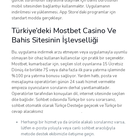
güncel sürümünün sayfasına ulaşmak için bahis bürosunun
mobil sitesinden bağlantıyı kullanmaktır. Uygulamanın
indirilmesi ve yüklenmesi, App Store’daki programlar için
standart modda gerçekleşir.
Türkiye’deki Mostbet Casino Ve
Bahis Sitesinin İşlevselliği
Bu, uygulama indirmek arzu etmeyen veya uygulamayla uyumlu
olmayan bir cihaz kullanan kullanıcılar için pratik bir seçenektir.
Mostbet, kumarbazlar için, seçilen slot oyunlarına 15 Ücretsiz
Dönüş ile birlikte 7$ veya daha fazla ilk para yatırma işleminde
%100 pra yatırma bonusu sağlıyor. Yardım hattı, posta ve
mesajlaşma operatörleri günün 24 saati hizmet vermekte
empieza oyuncuların sorularını derhal yanıtlamaktadır.
Operatörler tarafından konuşulan dil, internet sitesinde seçilen
dile bağlıdır. Sohbet odasında Türkçe bir soru sorarsanız,
sohbet otomatik olarak Türkçe Desteğe geçecek ve Türkçe bir
cevap alacaksınız
SenTeaHistOria.com
.
Herhangi bir hizmet ya da ürünle alakalı sorularınız varsa,
lütfen e-posta yoluyla veya canlı sohbet aracılığıyla
metode destek ekibimizle iletişime geçin.