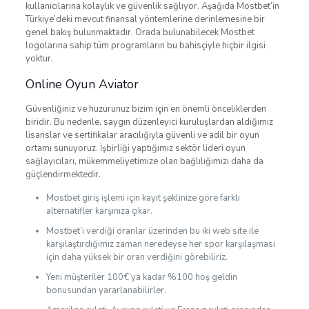
kullanıcılarına kolaylık ve güvenlik sağlıyor. Aşağıda Mostbet’in
Türkiye’deki mevcut finansal yöntemlerine derinlemesine bir
genel bakış bulunmaktadır. Orada bulunabilecek Mostbet
logolarına sahip tüm programların bu bahisçiyle hiçbir ilgisi
yoktur.
Online Oyun Aviator
Güvenliğiniz ve huzurunuz bizim için en önemli önceliklerden
biridir. Bu nedenle, saygın düzenleyici kuruluşlardan aldığımız
lisanslar ve sertifikalar aracılığıyla güvenli ve adil bir oyun
ortamı sunuyoruz. İşbirliği yaptığımız sektör lideri oyun
sağlayıcıları, mükemmeliyetimize olan bağlılığımızı daha da
güçlendirmektedir.
Mostbet giriş işlemi için kayıt şeklinize göre farklı
alternatifler karşınıza çıkar.
Mostbet’i verdiği oranlar üzerinden bu iki web site ile
karşılaştırdığımız zaman neredeyse her spor karşılaşması
için daha yüksek bir oran verdiğini görebiliriz.
Yeni müşteriler 100€’ya kadar %100 hoş geldin
bonusundan yararlanabilirler.