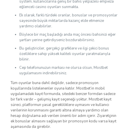
system, kullanıcılarına geniş bir bahis yelpazesi empieza
eğlenceli casino oyunları sunmakta.
Ek olarak, farklı türdeki oranlar, bonuslar ve promosyonlar
sayesinde büyük miktarlarda kazanç elde etmenize
yardımcı olabilirler.
Böylece bir maç başladığı anda maç öncesi bahsinizi eğer
şartları yerine getirdiyseniz bozdurabilirsiniz.
Bu geliştiriciler, gerçekçi grafiklere ve ilgi çekici bonus
özelliklere sahip yüksek kaliteli oyunlar yaratmalarıyla
bilinir.
Cep telefonunuzun markası ne olursa olsun, Mostbet
uygulamasını indirebilirsiniz.
Tüm oyunlar buna dahil değildir, sadece promosyon
koşullarında listelenenler oyuna katılır. Mostbet’in mobil
uygulamadaki kayıt formunda, sitedeki benzer formdan sadece
bir fark vardır – gelişmiş kayıt seçeneği yoktur. Mostbet kayıt
süreci, platformun yasal gerekliliklere uymasını ve kullanıcı
verilerinin korunmasını garanti altına almaya yardımcı olan
hesap doğrulama adı verilen önemli bir adım içerir. Ziyaretçinin
ek bonuslar almasını sağlayan bir promosyon kodu varsa kayıt
aşamasında da girebilir.