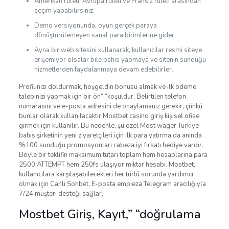
Amerikan ruleti, Avrupa ruleti ve Fransız ruleti arasından
seçim yapabilirsiniz.
Demo versiyonunda, oyun gerçek paraya
dönüştürülemeyen sanal para birimlerine gider.
Ayna bir web sitesini kullanarak, kullanıcılar resmi siteye
erişemiyor olsalar bile bahis yapmaya ve sitenin sunduğu
hizmetlerden faydalanmaya devam edebilirler.
Profilinizi doldurmak, hoşgeldin bonusu almak ve ilk ödeme
talebinizi yapmak için bir ön” “koşuldur. Belirtilen telefon
numarasını ve e-posta adresini de onaylamanız gerekir, çünkü
bunlar olarak kullanılacaktır Mostbet casino giriş kişisel ofise
girmek için kullanılır. Bu nedenle, şu özel Most wager Türkiye
bahis şirketinin yeni ziyaretçileri için ilk para yatırma da anında
%100 sunduğu promosyonları cabeza iyi fırsatı hediye vardır.
Böyle bir teklifin maksimum tutarı toplam hem hesaplarına para
2500 ATTEMPT hem 250fs ulaşıyor miktar hesabı. Mostbet,
kullanıcılara karşılaşabilecekleri her türlü sorunda yardımcı
olmak için Canlı Sohbet, E-posta empieza Telegram aracılığıyla
7/24 müşteri desteği sağlar.
Mostbet Giriş, Kayıt,” “doğrulama