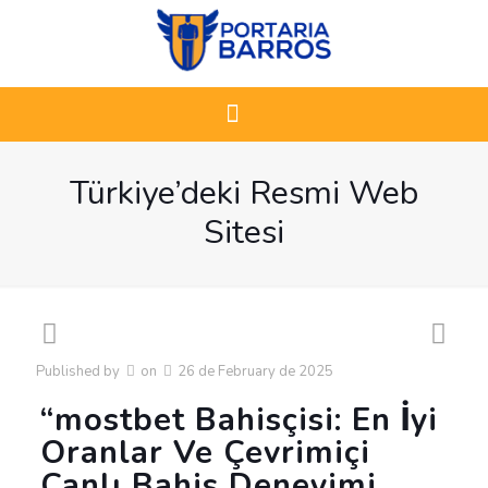
Türkiye’deki Resmi Web
Sitesi
Published by
on
26 de February de 2025
“mostbet Bahisçisi: En İyi
Oranlar Ve Çevrimiçi
Canlı Bahis Deneyimi