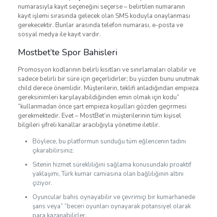
numarasıyla kayıt seçeneğini seçerse – belirtilen numaranın
kayıt işlemi sırasında gelecek olan SMS koduyla onaylanması
gerekecektir. Bunlar arasında telefon numarası, e-posta ve
sosyal medya ile kayıt vardır.
Mostbet’te Spor Bahisleri
Promosyon kodlarının belirli kısıtları ve sınırlamaları olabilir ve
sadece belirli bir süre için geçerlidirler; bu yüzden bunu unutmak
child derece önemlidir. Müşterilerin, teklifi anladığından empieza
gereksinimleri karşılayabildiğinden emin olmak için kodu”
“kullanmadan önce şart empieza koşulları gözden geçirmesi
gerekmektedir. Evet – MostBet’in müşterilerinin tüm kişisel
bilgileri şifreli kanallar aracılığıyla yönetime iletilir.
Böylece, bu platformun sunduğu tüm eğlencenin tadını
çıkarabilirsiniz.
Sitenin hizmet sürekliliğini sağlama konusundaki proaktif
yaklaşımı, Türk kumar camiasına olan bağlılığının altını
çiziyor.
Oyuncular bahis oynayabilir ve çevrimiçi bir kumarhanede
şans veya” “beceri oyunları oynayarak potansiyel olarak
para kazanabilirler.