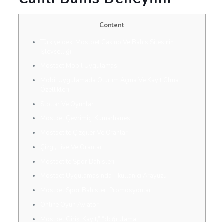
Content
Türkiye’deki Mostbet Casino Ve Bahis Sitesinin
İşlevselliği
Mostbet Mobil Uygulaması
Mobil Uygulamada Oturum Açma Ve Kayıt Olma
Özellikleri
Slotlar Ve Oyunlar
Mostbet Çevrimiçi Kumarhanesi
Mostbet’te Çizgiler Ve Oranlar
Çizgi, Live Ve Oranlar
Mostbet’te Spor Bahisleri
Mostbet Uygulamasında” “kullanıcı Arayüzü
Mostbet Spor Bahisleri Promosyonları
Online Oyun Aviator
Mostbet Giriş, Kayıt,” “doğrulama