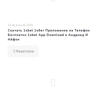
22 de June de 2025
Скачать 1xbet 1хбет Приложение на Телефон
Бесплатно 1xbet App Download и Андроид И
Айфон
Read more