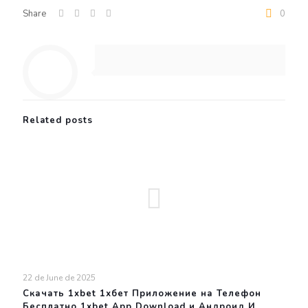
Share
0
Related posts
22 de June de 2025
Скачать 1xbet 1хбет Приложение на Телефон
Бесплатно 1xbet App Download и Андроид И