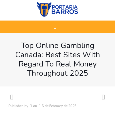
Top Online Gambling
Canada: Best Sites With
Regard To Real Money
Throughout 2025
Published by
on
5 de February de 2025