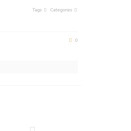
Tags
Categories
0