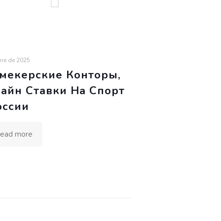
une de 2025
мекерские Конторы,
айн Ставки На Спорт
оссии
ead more