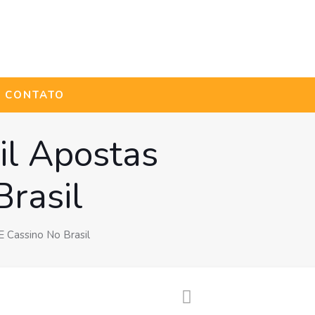
CONTATO
sil Apostas
Brasil
E Cassino No Brasil