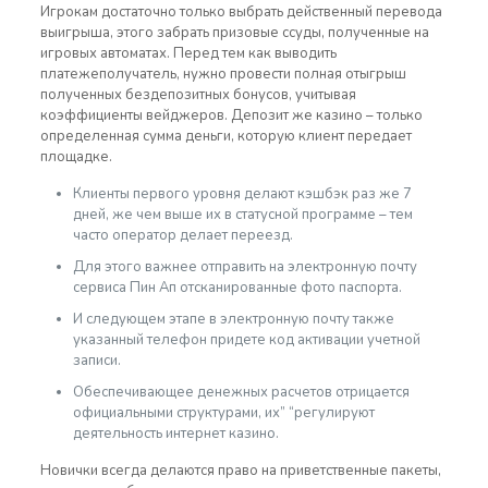
Игрокам достаточно только выбрать действенный перевода
выигрыша, этого забрать призовые ссуды, полученные на
игровых автоматах. Перед тем как выводить
платежеполучатель, нужно провести полная отыгрыш
полученных бездепозитных бонусов, учитывая
коэффициенты вейджеров. Депозит же казино – только
определенная сумма деньги, которую клиент передает
площадке.
Клиенты первого уровня делают кэшбэк раз же 7
дней, же чем выше их в статусной программе – тем
часто оператор делает переезд.
Для этого важнее отправить на электронную почту
сервиса Пин Ап отсканированные фото паспорта.
И следующем этапе в электронную почту также
указанный телефон придете код активации учетной
записи.
Обеспечивающее денежных расчетов отрицается
официальными структурами, их” “регулируют
деятельность интернет казино.
Новички всегда делаются право на приветственные пакеты,