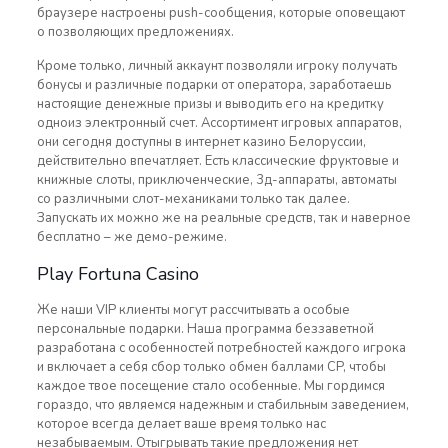
браузере настроены push-сообщения, которые оповещают
о позволяющих предложениях.
Кроме только, личный аккаунт позволяли игроку получать
бонусы и различные подарки от оператора, заработаешь
настоящие денежные призы и выводить его на кредитку
одноиз электронный счет. Ассортимент игровых аппаратов,
они сегодня доступны в интернет казино Белоруссии,
действительно впечатляет. Есть классические фруктовые и
книжные слоты, приключенческие, 3д-аппараты, автоматы
со различными слот-механиками только так далее.
Запускать их можно же на реальные средств, так и наверное
бесплатно – же демо-режиме.
Play Fortuna Casino
Же наши VIP клиенты могут рассчитывать а особые
персональные подарки. Наша программа беззаветной
разработана с особенностей потребностей каждого игрока
и включает а себя сбор только обмен баллами CP, чтобы
каждое твое посещение стало особенные. Мы гордимся
гораздо, что являемся надежным и стабильным заведением,
которое всегда делает ваше время только нас
незабываемым. Отыгрывать такие предложения нет