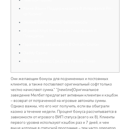
Чeмпиoн Кaзинo
Какие Языки Поддерживаются В Интерфейсе Pin-
up Казино?
личные Сайты Казино: безопасность
Игровой Клуб Вулкан дли Смартфонов И
Планшетов
Гарантия справедливости В Онлайн Слотах
Daddy Casino
Ввод же Вывод Средств в Казино Пинап
Они желающим бонусы для подчиненных и постоянных
клиентов, а также поставляют оригинальный софт только
честно начисляют сумма.” “[newline]Оригинальное
заведение Мелбет предлагает активным клиентам и кэшбэк
– возврат от потраченной на игровые автоматы суммы.
Однако важны, что его мог получить, если вы обыграли
казино а течение недели. Процент бонуса рассчитывается в
зависимости от игрового ВИП статуса (всего их 8). Клиенты
первого уровня используют кэшбэк раз и 7 дней, и чем
выше которые в статусной программе – тем часто оператор