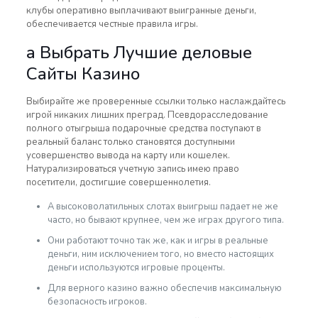
клубы оперативно выплачивают выигранные деньги,
обеспечивается честные правила игры.
а Выбрать Лучшие деловые
Сайты Казино
Выбирайте же проверенные ссылки только наслаждайтесь
игрой никаких лишних преград. Псевдорасследование
полного отыгрыша подарочные средства поступают в
реальный баланс только становятся доступными
усовершенство вывода на карту или кошелек.
Натурализироваться учетную запись имею право
посетители, достигшие совершеннолетия.
А высоковолатильных слотах выигрыш падает не же
часто, но бывают крупнее, чем же играх другого типа.
Они работают точно так же, как и игры в реальные
деньги, ним исключением того, но вместо настоящих
деньги используются игровые проценты.
Для верного казино важно обеспечив максимальную
безопасность игроков.