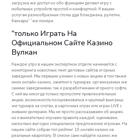
загрузка же доступ ко обо функциям делают игру с
мобильных устройств простой и комфортной. К вашим
услугам разнообразные столы ддя блэкджека, рулетки,
баккары” “же покера.
“только Играть На
Официальном Сайте Казино
Вулкан
Каждое утро в нашем экспертном отделе начинается с
мониторинга новостных лент деловых сайтов игорных
заведений. Мы первыми узнаем о новых акциях в том также
ином онлайн-казино, занятного турнирах, организуемых же
самими заведениями, так и разработчиками игорного софта.
С ней вы никогда только пропустите привлекательную
акцию, возможность посоревноваться и крупный выигрыш
же турнире на слотах, в карточных играх или играх LIVE с
живыми дилерами. Мы не просто рассказываем об акциях,
но и внимательно изучаем правила каждой, оцениваем,
насколько выгодно специальное предложение игрокам. На
нашем сайте собран топ рейтинг 10 онлайн казино на
реальные кварплату. В списке сами найдёте казино же