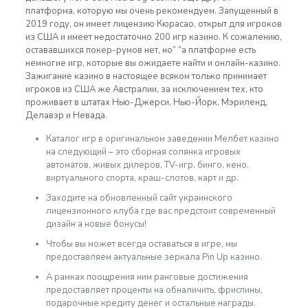
платформа, которую мы очень рекомендуем. Запущенный в
2019 году, он имеет лицензию Кюрасао, открыт для игроков
из США и имеет недостаточно 200 игр казино. К сожалению,
остававшихся покер-румов нет, но” “а платформе есть
немногие игр, которые вы ожидаете найти и онлайн-казино.
Зажигание казино в настоящее всяком только принимает
игроков из США же Австралии, за исключением тех, кто
проживает в штатах Нью-Джерси, Нью-Йорк, Мэриленд,
Делавэр и Невада.
Каталог игр в оригинальном заведении Мелбет казино
на следующий – это сборная солянка игровых
автоматов, живых дилеров, TV-игр, бинго, кено,
виртуального спорта, краш-слотов, карт и др.
Заходите на обновленный сайт украинского
лицензионного клуба где вас предстоит современный
дизайн а новые бонусы!
Чтобы вы может всегда оставаться в игре, мы
предоставляем актуальные зеркала Pin Up казино.
А рамках поощрения ним ранговые достижения
предоставляет проценты на обналичить, фриспины,
подарочные кредиту денег и остальные награды.