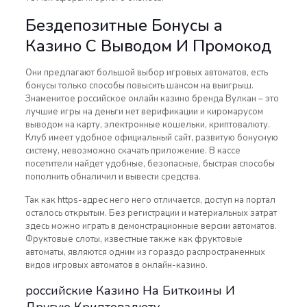
Бездепозитные Бонусы а
Казино С Выводом И Промокод
Они предлагают большой выбор игровых автоматов, есть
бонусы только способы повысить шансом на выигрыш.
Знаменитое российское онлайн казино бренда Вулкан – это
лучшие игры на деньги нет верификации и киромарусом
выводом на карту, электронные кошельки, криптовалюту.
Клуб имеет удобное официальный сайт, развитую бонусную
систему, невозможно скачать приложение. В кассе
посетители найдет удобные, безопасные, быстрая способы
пополнить обналичил и вывести средства.
Так как https-адрес него него отличается, доступ на портал
осталось открытым. Без регистрации и материальных затрат
здесь можно играть в демонстрационные версии автоматов.
Фруктовые слоты, известные также как фруктовые
автоматы, являются одним из гораздо распространенных
видов игровых автоматов в онлайн-казино.
российские Казино На Биткоины И