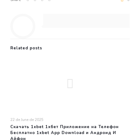
Related posts
22 de June de 2025
Скачать 1xbet 1хбет Приложение на Телефон
Бесплатно 1xbet App Download и Андроид И
Айфон