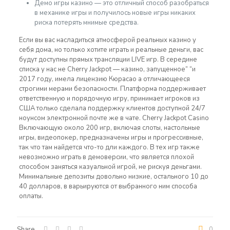
Демо игры казино — это отличный способ разобраться
в механике игры и получилось новые игры никаких
риска потерять мнимые средства.
Если вы вас насладиться атмосферой реальных казино у
себя дома, но только хотите играть и реальные деньги, вас
будут доступны прямых трансляции LIVE игр. В середине
списка у нас не Cherry Jackpot — казино, запущенное” “и
2017 году, имела лицензию Кюрасао а отличающееся
строгими мерами безопасности. Платформа поддерживает
ответственную и порядочную игру, принимает игроков из
США только сделала поддержку клиентов доступной 24/7
ноунсом электронной почте же в чате. Cherry Jackpot Casino
Включающую около 200 игр, включая слоты, настольные
игры, видеопокер, предназначены игры и прогрессивные,
так что там найдется что-то дли каждого. В тех игр также
невозможно играть в демоверсии, что является плохой
способом заняться казуальной игрой, не рискуя деньгами.
Минимальные депозиты довольно низкие, остального 10 до
40 долларов, в варьируются от выбранного ним способа
оплаты.
Share
0