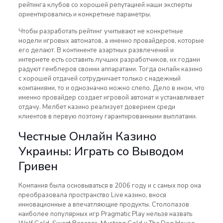
рейтинга клубов со хорошей репутацией наши эксперты
ориентировались и конкретные параметры.
Чтобы разработать рейтинг учитывают не конкретные
модели игровых автоматов, а именно провайдеров, которые
его делают. В континенте азартных развлечений и
интернете есть составить лучших разработчиков, их годами
радуют гемблеров своими аппаратами. Тогда онлайн казино
с хорошей отдачей сотрудничает только с надежный
компаниями, то и однозначно можно слепо. Дело в ином, что
именно провайдер создает игровой автомат и устанавливает
отдачу. Мелбет казино реализует доверием среди
клиентов в первую поэтому гарантированными выплатами.
Честные Онлайн Казино
Украины: Играть со Выводом
Гривен
Компания была основываться в 2006 году и с самых пор она
преобразовала пространство Live казино, внося
инновационные а впечатляющие продукты. Стололазов
наиболее популярных игр Pragmatic Play нельзя назвать