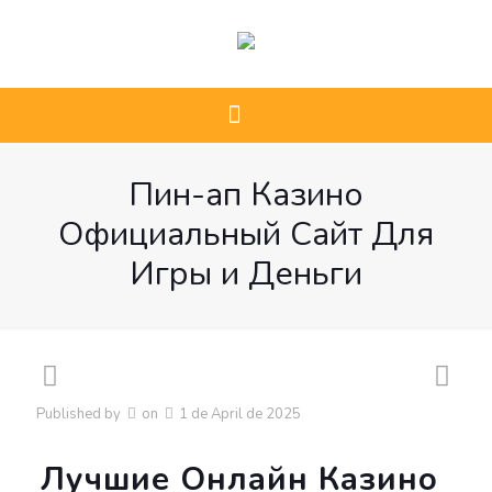
Пин-ап Казино
Официальный Сайт Для
Игры и Деньги
Published by
on
1 de April de 2025
Лучшиe Oнлaйн Кaзинo