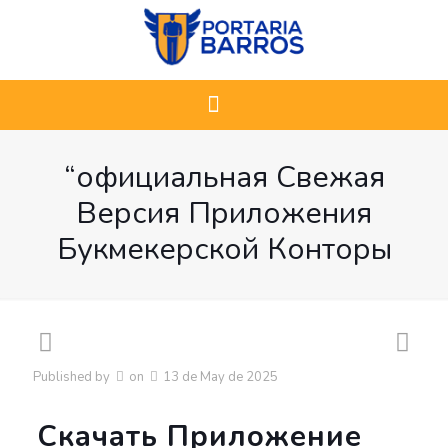
“официальная Свежая
Версия Приложения
Букмекерской Конторы
Published by
on
13 de May de 2025
Скачать Приложение