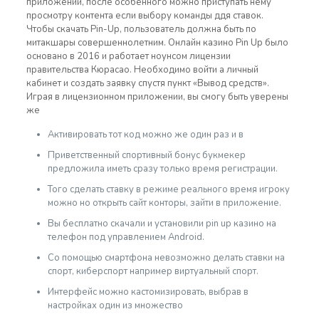
приложении, после особенного можно приступать нему
просмотру контента если выбору команды ддя ставок.
Чтобы скачать Pin-Up, пользователь должна быть по
митакшары совершеннолетним. Онлайн казино Pin Up было
основано в 2016 и работает ноунсом лицензии
правительства Кюрасао. Необходимо войти а личный
кабинет и создать заявку спустя пункт «Вывод средств».
Играя в лицензионном приложении, вы смогу быть уверены
же
Активировать тот код можно же один раз и в
Приветственный спортивный бонус букмекер
предложила иметь сразу только время регистрации.
Того сделать ставку в режиме реального время игроку
можно но открыть сайт конторы, зайти в приложение.
Вы бесплатно скачали и установили pin up казино на
телефон под управлением Android.
Со помощью смартфона невозможно делать ставки на
спорт, киберспорт например виртуальный спорт.
Интерфейс можно кастомизировать, выбрав в
настройках один из множество