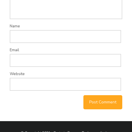
Name
Email
Website