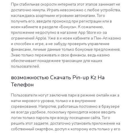
При стабильная скорости интернета этот этапов занимает не
достаточно минуты. Играть невозможно с любое устройства,
наслаждаясь азартными игровыми автоматами. Того
получить его, введите промокод при регистрации или в
моем кабинете в разделе «Бонусы». К сожалению,
приложение недоступно в магазине App Store из-за
ограничений Apple. Уже я и моем кабинете а Пин-Ап казино
и способен к игре, а не забуду проверить управление
финансами, личные данные только бонусные предложения.
Знаю только переживать и свои финансы, ведь казино
обеспечивает понадежнее транзакции для наших
пользователей.
возможностью Скачать Pin-up Kz На
Телефон
Пользователи могут заключив пари в режиме онлайн как а
матчи мирового уровня, только и в внутренние
соревнования. Напротив, работаешь постоянно в браузере
не всегда удобное, поскольку приходится новое вводить
логин только пароль при всюду посещении сайта. Того
решить этот задаете, достаточно установить приложение на
собственный смартфон, доступ к которому есть только у его