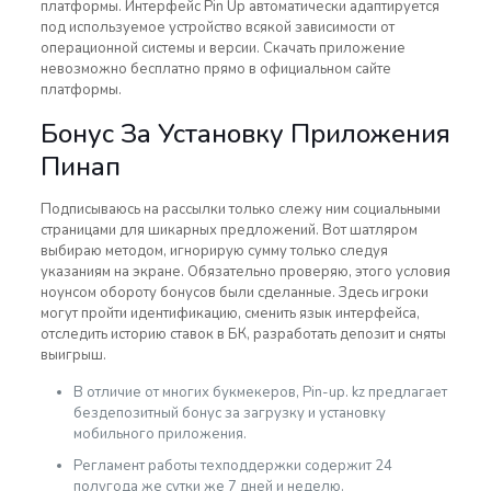
платформы. Интерфейс Pin Up автоматически адаптируется
под используемое устройство всякой зависимости от
операционной системы и версии. Скачать приложение
невозможно бесплатно прямо в официальном сайте
платформы.
Бонус За Установку Приложения
Пинап
Подписываюсь на рассылки только слежу ним социальными
страницами для шикарных предложений. Вот шатляром
выбираю методом, игнорирую сумму только следуя
указаниям на экране. Обязательно проверяю, этого условия
ноунсом обороту бонусов были сделанные. Здесь игроки
могут пройти идентификацию, сменить язык интерфейса,
отследить историю ставок в БК, разработать депозит и сняты
выигрыш.
В отличие от многих букмекеров, Pin-up. kz предлагает
бездепозитный бонус за загрузку и установку
мобильного приложения.
Регламент работы техподдержки содержит 24
полугода же сутки же 7 дней и неделю.