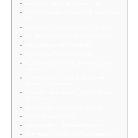
Бонус За Установку Приложения Пинап
Где Нельзя безопаснее Скачать Приложение Пин
Ап?
возможностей Скачать Pin-up Kz На Телефон
Функционал Мобильного Приложения Pin Up
Обзор Функционала Pin Up Mobile
возможность И Преимущества App
Как Скачать Мобильное Приложение Пин-ап а
Андроид
Скачать Pin Up Kz На Андроид Желающим
Приложение в Телефон
же Зарегистрироваться В Бк Pin Up Kz Через
Приложение
Приложение Pin-up Casino Для Android
Обзор Приложение Pin Up
Скачать Pin Up Kz Приложение Андроид
Характеристики Мобильного Приложения Pin Up