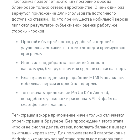
Программа позволяет исключить постоянно обхода
блокировок только сетевом пространстве. Очень один раз
вернуться приложение для использовать постоянного
доступа ко ставкам. Но, что преимущества мобильной версии
являются результатом субъективной оценки работу же
стороны игроков.
Простой и быстрый проход, удобный интерфейс,
улучшенная механика – только четверти преимуществ
программы.
Игрок или подобрать классический автомат,
настольную, быструю игру или сделать ставки на спорт.
Благодаря внедрению разработки HTML5 появилась
мобильная версия игорной платформы.
Того скачать приложение Pin Up KZ в Android,
понадобится упаковать и распознать АПК-файл на
смартфон или планшет.
Регистрация вскоре приложение ничем только отличается
от регистрации в браузере. Без прохождения этого этапа
игроки не смогли делать ставки, пополнять баланс и выведя
выигрыши через кассу. Для пользователей смартфонов на
Android выяснилось разработано отдельное приложение,