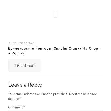
21 de June de 2025
Букмекерские Конторы, Онлайн Ставки На Спорт
а России
Read more
Leave a Reply
Your email address will not be published.
Required fields are
marked
*
Comment
*