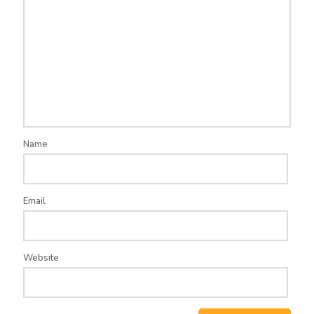
Name
Email
Website