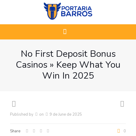
No First Deposit Bonus
Casinos » Keep What You
Win In 2025
Published by
on
9 de June de 2025
Share
0