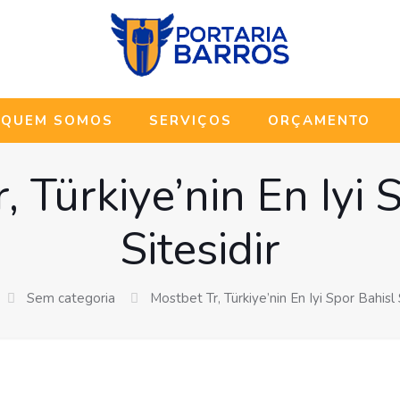
QUEM SOMOS
SERVIÇOS
ORÇAMENTO
, Türkiye’nin En Iyi 
Sitesidir
Sem categoria
Mostbet Tr, Türkiye’nin En Iyi Spor Bahisl 