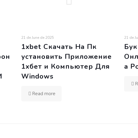
21 de June de 2025
21 de J
1xbet Скачать На Пк
Бук
фон
установить Приложение
Онл
1хбет и Компьютер Для
а Р
И
Windows
R
Read more