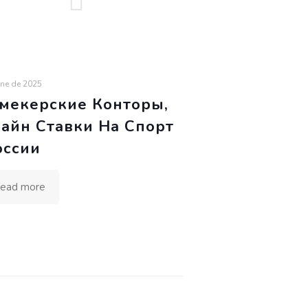
une de 2025
мекерские Конторы,
айн Ставки На Спорт
оссии
ead more