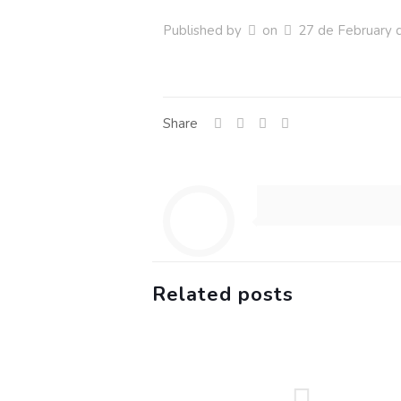
Published by
on
27 de February 
Share
Related posts