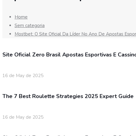
Home
Sem categoria
Mostbet: O Site Oficial Da Líder No Ano De Apostas Espor
Site Oficial Zero Brasil Apostas Esportivas E Cassin
16 de May de 2025
The 7 Best Roulette Strategies 2025 Expert Guide
16 de May de 2025