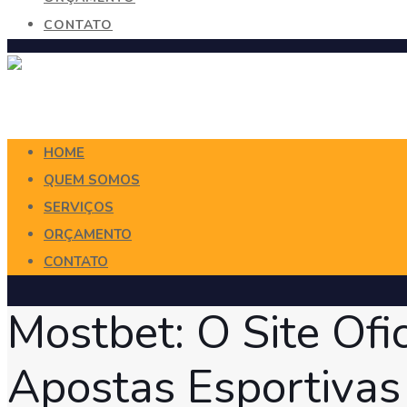
CONTATO
HOME
QUEM SOMOS
SERVIÇOS
ORÇAMENTO
CONTATO
Mostbet: O Site Ofi
Apostas Esportivas