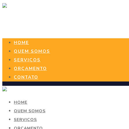
HOME
QUEM SOMOS
SERVIÇOS
ORÇAMENTO
CONTATO
HOME
QUEM SOMOS
SERVIÇOS
ORÇAMENTO