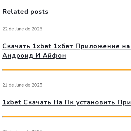
Related posts
22 de June de 2025
Скачать 1xbet 1хбет Приложение на
Андроид И Айфон
Read more
21 de June de 2025
1xbet Скачать На Пк установить П
Read more