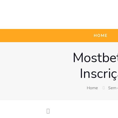
HOME
Mostbet 
Inscri
Home
Sem 