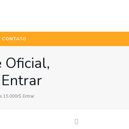
CONTATO
 Oficial,
 Entrar
nus 15 000r$ Entrar