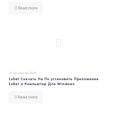
Read more
21 de June de 2025
1xbet Скачать На Пк установить Приложение
1хбет и Компьютер Для Windows
Read more