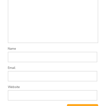
Name
Email
Website