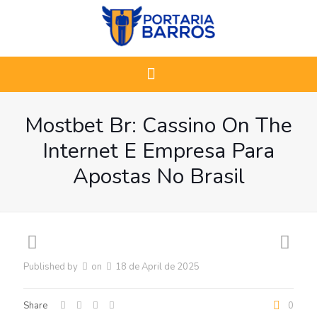
Mostbet Br: Cassino On The
Internet E Empresa Para
Apostas No Brasil
Published by
on
18 de April de 2025
Share
0