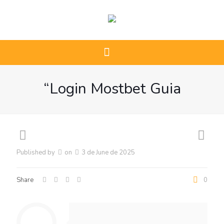
“Login Mostbet Guia
Published by
on
3 de June de 2025
Share
0