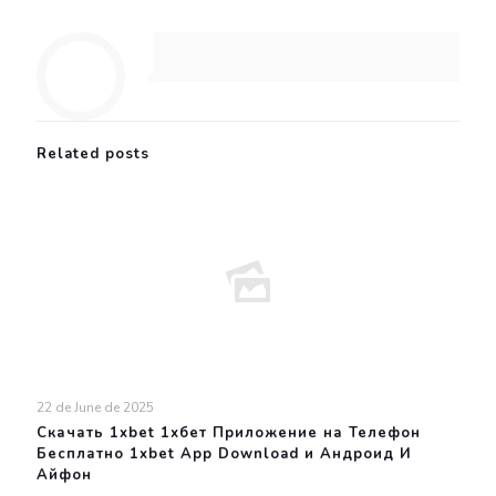
Related posts
22 de June de 2025
Скачать 1xbet 1хбет Приложение на Телефон
Бесплатно 1xbet App Download и Андроид И
Айфон