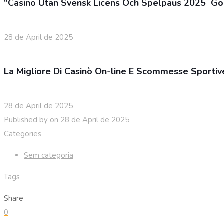
“Casino Utan Svensk Licens Och Spelpaus 2025 ️ Go
28 de April de 2025
La Migliore Di Casinò On-line E Scommesse Sportiv
28 de April de 2025
Published by
on
28 de April de 2025
Categories
Sem categoria
Tags
Share
0