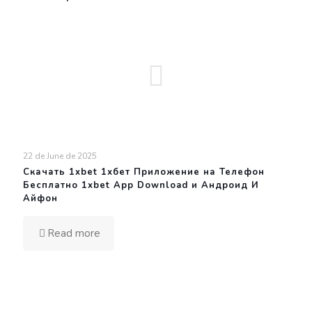
22 de June de 2025
Скачать 1xbet 1хбет Приложение на Телефон
Бесплатно 1xbet App Download и Андроид И
Айфон
Read more