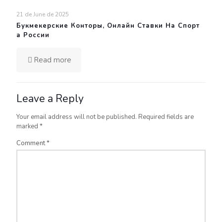
21 de June de 2025
Букмекерские Конторы, Онлайн Ставки На Спорт
а России
Read more
Leave a Reply
Your email address will not be published.
Required fields are
marked
*
Comment
*