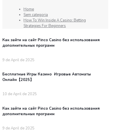
Home
Sem categoria
How To Win Inside A Casino: Betting
Strategies For Beginners
Как зайти на сайт Pinco Casino без использования
дополнительных программ
9 de April de 2025
Бесплатные Игры Казино ️ Игровые Автоматы
Онлайн【2025】
10 de April de 2025
Как зайти на сайт Pinco Casino без использования
дополнительных программ
9 de April de 2025