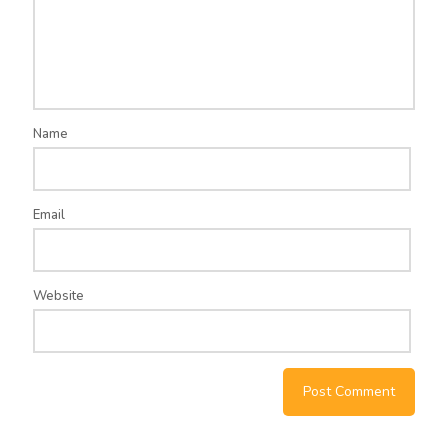
Name
Email
Website