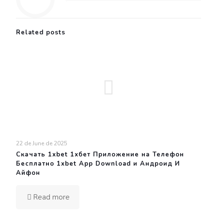
Related posts
22 de June de 2025
Скачать 1xbet 1хбет Приложение на Телефон
Бесплатно 1xbet App Download и Андроид И
Айфон
Read more