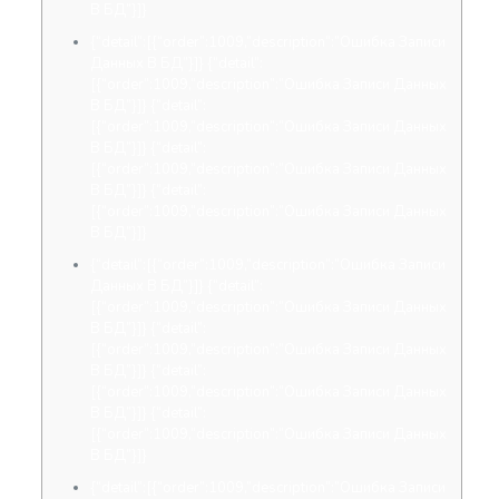
В БД”}]}
{“detail”:[{“order”:1009,”description”:”Ошибка Записи
Данных В БД”}]} {“detail”:
[{“order”:1009,”description”:”Ошибка Записи Данных
В БД”}]} {“detail”:
[{“order”:1009,”description”:”Ошибка Записи Данных
В БД”}]} {“detail”:
[{“order”:1009,”description”:”Ошибка Записи Данных
В БД”}]} {“detail”:
[{“order”:1009,”description”:”Ошибка Записи Данных
В БД”}]}
{“detail”:[{“order”:1009,”description”:”Ошибка Записи
Данных В БД”}]} {“detail”:
[{“order”:1009,”description”:”Ошибка Записи Данных
В БД”}]} {“detail”:
[{“order”:1009,”description”:”Ошибка Записи Данных
В БД”}]} {“detail”:
[{“order”:1009,”description”:”Ошибка Записи Данных
В БД”}]} {“detail”:
[{“order”:1009,”description”:”Ошибка Записи Данных
В БД”}]}
{“detail”:[{“order”:1009,”description”:”Ошибка Записи