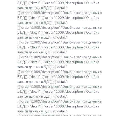
БД”}]} {“detail”:[{“order”:1009,”description”:”Ошибка
записи данных в БД”}]} {“detail”:
[{“order”:1009,”description”:”Ошибка записи данных в
БД”}]} {“detail”:[{“order”:1009,”description”:”Ошибка
записи данных в БД”}]} {“detail”:
[{“order”:1009,”description”:”Ошибка записи данных в
БД”}]} {“detail”:[{“order”:1009,”description”:”Ошибка
записи данных в БД”}]} {“detail”:
[{“order”:1009,”description”:”Ошибка записи данных в
БД”}]} {“detail”:[{“order”:1009,”description”:”Ошибка
записи данных в БД”}]} {“detail”:
[{“order”:1009,”description”:”Ошибка записи данных в
БД”}]} {“detail”:[{“order”:1009,”description”:”Ошибка
записи данных в БД”}]} {“detail”:
[{“order”:1009,”description”:”Ошибка записи данных в
БД”}]} {“detail”:[{“order”:1009,”description”:”Ошибка
записи данных в БД”}]} {“detail”:
[{“order”:1009,”description”:”Ошибка записи данных в
БД”}]} {“detail”:[{“order”:1009,”description”:”Ошибка
записи данных в БД”}]} {“detail”:
[{“order”:1009,”description”:”Ошибка записи данных в
БД”}]} {“detail”:[{“order”:1009,”description”:”Ошибка
записи данных в БД”}]} {“detail”: