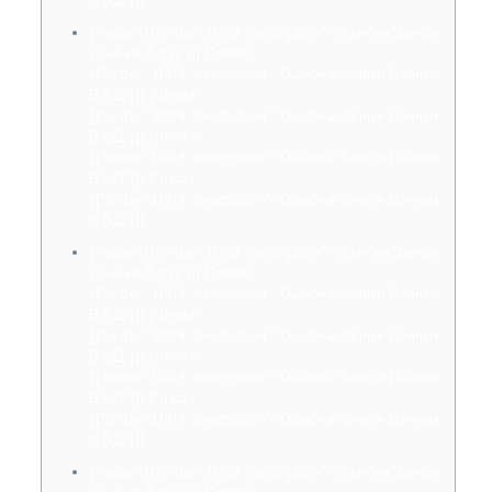
В БД”}]}
{“detail”:[{“order”:1009,”description”:”Ошибка Записи
Данных В БД”}]} {“detail”:
[{“order”:1009,”description”:”Ошибка Записи Данных
В БД”}]} {“detail”:
[{“order”:1009,”description”:”Ошибка Записи Данных
В БД”}]} {“detail”:
[{“order”:1009,”description”:”Ошибка Записи Данных
В БД”}]} {“detail”:
[{“order”:1009,”description”:”Ошибка Записи Данных
В БД”}]}
{“detail”:[{“order”:1009,”description”:”Ошибка Записи
Данных В БД”}]} {“detail”:
[{“order”:1009,”description”:”Ошибка Записи Данных
В БД”}]} {“detail”:
[{“order”:1009,”description”:”Ошибка Записи Данных
В БД”}]} {“detail”:
[{“order”:1009,”description”:”Ошибка Записи Данных
В БД”}]} {“detail”:
[{“order”:1009,”description”:”Ошибка Записи Данных
В БД”}]}
{“detail”:[{“order”:1009,”description”:”Ошибка Записи