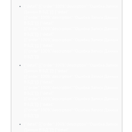
{“detail”:[{“order”:1009,”description”:”Ошибка Записи
Данных В БД”}]} {“detail”:
[{“order”:1009,”description”:”Ошибка Записи Данных
В БД”}]} {“detail”:
[{“order”:1009,”description”:”Ошибка Записи Данных
В БД”}]} {“detail”:
[{“order”:1009,”description”:”Ошибка Записи Данных
В БД”}]} {“detail”:
[{“order”:1009,”description”:”Ошибка Записи Данных
В БД”}]}
{“detail”:[{“order”:1009,”description”:”Ошибка Записи
Данных В БД”}]} {“detail”:
[{“order”:1009,”description”:”Ошибка Записи Данных
В БД”}]} {“detail”:
[{“order”:1009,”description”:”Ошибка Записи Данных
В БД”}]} {“detail”:
[{“order”:1009,”description”:”Ошибка Записи Данных
В БД”}]} {“detail”:
[{“order”:1009,”description”:”Ошибка Записи Данных
В БД”}]}
{“detail”:[{“order”:1009,”description”:”Ошибка Записи
Данных В БД”}]} {“detail”: