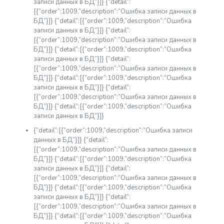
записи данных в БД”}]} {“detail”:
[{“order”:1009,”description”:”Ошибка записи данных в
БД”}]} {“detail”:[{“order”:1009,”description”:”Ошибка
записи данных в БД”}]} {“detail”:
[{“order”:1009,”description”:”Ошибка записи данных в
БД”}]} {“detail”:[{“order”:1009,”description”:”Ошибка
записи данных в БД”}]} {“detail”:
[{“order”:1009,”description”:”Ошибка записи данных в
БД”}]} {“detail”:[{“order”:1009,”description”:”Ошибка
записи данных в БД”}]} {“detail”:
[{“order”:1009,”description”:”Ошибка записи данных в
БД”}]} {“detail”:[{“order”:1009,”description”:”Ошибка
записи данных в БД”}]}
{“detail”:[{“order”:1009,”description”:”Ошибка записи
данных в БД”}]} {“detail”:
[{“order”:1009,”description”:”Ошибка записи данных в
БД”}]} {“detail”:[{“order”:1009,”description”:”Ошибка
записи данных в БД”}]} {“detail”:
[{“order”:1009,”description”:”Ошибка записи данных в
БД”}]} {“detail”:[{“order”:1009,”description”:”Ошибка
записи данных в БД”}]} {“detail”:
[{“order”:1009,”description”:”Ошибка записи данных в
БД”}]} {“detail”:[{“order”:1009,”description”:”Ошибка