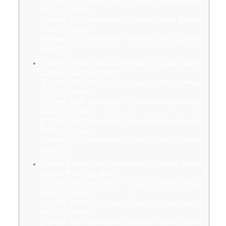
[{“order”:1009,”description”:”Ошибка Записи Данных
В БД”}]} {“detail”:
[{“order”:1009,”description”:”Ошибка Записи Данных
В БД”}]} {“detail”:
[{“order”:1009,”description”:”Ошибка Записи Данных
В БД”}]}
{“detail”:[{“order”:1009,”description”:”Ошибка Записи
Данных В БД”}]} {“detail”:
[{“order”:1009,”description”:”Ошибка Записи Данных
В БД”}]} {“detail”:
[{“order”:1009,”description”:”Ошибка Записи Данных
В БД”}]} {“detail”:
[{“order”:1009,”description”:”Ошибка Записи Данных
В БД”}]} {“detail”:
[{“order”:1009,”description”:”Ошибка Записи Данных
В БД”}]}
{“detail”:[{“order”:1009,”description”:”Ошибка Записи
Данных В БД”}]} {“detail”:
[{“order”:1009,”description”:”Ошибка Записи Данных
В БД”}]} {“detail”:
[{“order”:1009,”description”:”Ошибка Записи Данных
В БД”}]} {“detail”:
[{“order”:1009,”description”:”Ошибка Записи Данных