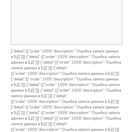
[{“order”:1009,”description”:”Ошибка Записи Данных
В БД”}]} {“detail”:
[{“order”:1009,”description”:”Ошибка Записи Данных
В БД”}]} {“detail”:
[{“order”:1009,”description”:”Ошибка Записи Данных
В БД”}]}
{“detail”:[{“order”:1009,”description”:”Ошибка записи данных
в БД”}]} {“detail”:[{“order”:1009,”description”:”Ошибка записи
данных в БД”}]} {“detail”:[{“order”:1009,”description”:”Ошибка
записи данных в БД”}]} {“detail”:
[{“order”:1009,”description”:”Ошибка записи данных в БД”}]}
{“detail”:[{“order”:1009,”description”:”Ошибка записи данных
в БД”}]} {“detail”:[{“order”:1009,”description”:”Ошибка записи
данных в БД”}]} {“detail”:[{“order”:1009,”description”:”Ошибка
записи данных в БД”}]} {“detail”:
[{“order”:1009,”description”:”Ошибка записи данных в БД”}]}
{“detail”:[{“order”:1009,”description”:”Ошибка записи данных
в БД”}]} {“detail”:[{“order”:1009,”description”:”Ошибка записи
данных в БД”}]} {“detail”:[{“order”:1009,”description”:”Ошибка
записи данных в БД”}]} {“detail”:
[{“order”:1009,”description”:”Ошибка записи данных в БД”}]}