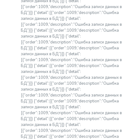
записи данных в БД”}]} {“detail”:
[{“order”:1009,”description”:”Ошибка записи данных в
БД”}]} {“detail”:[{“order”:1009,”description”:”Ошибка
записи данных в БД”}]} {“detail”:
[{“order”:1009,”description”:”Ошибка записи данных в
БД”}]} {“detail”:[{“order”:1009,”description”:”Ошибка
записи данных в БД”}]} {“detail”:
[{“order”:1009,”description”:”Ошибка записи данных в
БД”}]} {“detail”:[{“order”:1009,”description”:”Ошибка
записи данных в БД”}]} {“detail”:
[{“order”:1009,”description”:”Ошибка записи данных в
БД”}]} {“detail”:[{“order”:1009,”description”:”Ошибка
записи данных в БД”}]} {“detail”:
[{“order”:1009,”description”:”Ошибка записи данных в
БД”}]} {“detail”:[{“order”:1009,”description”:”Ошибка
записи данных в БД”}]} {“detail”:
[{“order”:1009,”description”:”Ошибка записи данных в
БД”}]} {“detail”:[{“order”:1009,”description”:”Ошибка
записи данных в БД”}]} {“detail”:
[{“order”:1009,”description”:”Ошибка записи данных в
БД”}]} {“detail”:[{“order”:1009,”description”:”Ошибка
записи данных в БД”}]} {“detail”:
[{“order”:1009,”description”:”Ошибка записи данных в
БД”}]} {“detail”:[{“order”:1009,”description”:”Ошибка