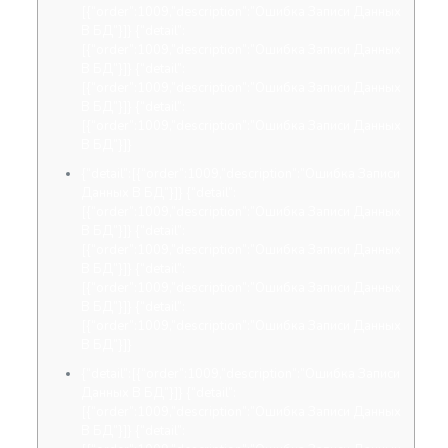
[{“order”:1009,”description”:”Ошибка Записи Данных
В БД”}]} {“detail”:
[{“order”:1009,”description”:”Ошибка Записи Данных
В БД”}]} {“detail”:
[{“order”:1009,”description”:”Ошибка Записи Данных
В БД”}]} {“detail”:
[{“order”:1009,”description”:”Ошибка Записи Данных
В БД”}]}
{“detail”:[{“order”:1009,”description”:”Ошибка Записи
Данных В БД”}]} {“detail”:
[{“order”:1009,”description”:”Ошибка Записи Данных
В БД”}]} {“detail”:
[{“order”:1009,”description”:”Ошибка Записи Данных
В БД”}]} {“detail”:
[{“order”:1009,”description”:”Ошибка Записи Данных
В БД”}]} {“detail”:
[{“order”:1009,”description”:”Ошибка Записи Данных
В БД”}]}
{“detail”:[{“order”:1009,”description”:”Ошибка Записи
Данных В БД”}]} {“detail”:
[{“order”:1009,”description”:”Ошибка Записи Данных
В БД”}]} {“detail”: