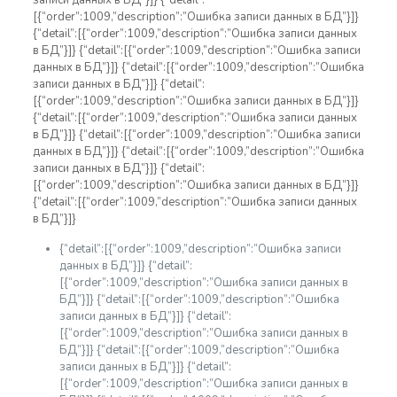
записи данных в БД”}]} {“detail”:
[{“order”:1009,”description”:”Ошибка записи данных в БД”}]}
{“detail”:[{“order”:1009,”description”:”Ошибка записи данных
в БД”}]} {“detail”:[{“order”:1009,”description”:”Ошибка записи
данных в БД”}]} {“detail”:[{“order”:1009,”description”:”Ошибка
записи данных в БД”}]} {“detail”:
[{“order”:1009,”description”:”Ошибка записи данных в БД”}]}
{“detail”:[{“order”:1009,”description”:”Ошибка записи данных
в БД”}]} {“detail”:[{“order”:1009,”description”:”Ошибка записи
данных в БД”}]} {“detail”:[{“order”:1009,”description”:”Ошибка
записи данных в БД”}]} {“detail”:
[{“order”:1009,”description”:”Ошибка записи данных в БД”}]}
{“detail”:[{“order”:1009,”description”:”Ошибка записи данных
в БД”}]}
fair go casino
{“detail”:[{“order”:1009,”description”:”Ошибка записи
данных в БД”}]} {“detail”:
[{“order”:1009,”description”:”Ошибка записи данных в
БД”}]} {“detail”:[{“order”:1009,”description”:”Ошибка
записи данных в БД”}]} {“detail”:
[{“order”:1009,”description”:”Ошибка записи данных в
БД”}]} {“detail”:[{“order”:1009,”description”:”Ошибка
записи данных в БД”}]} {“detail”:
[{“order”:1009,”description”:”Ошибка записи данных в