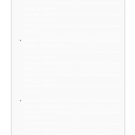
[{“order”:1009,”description”:”Ошибка Записи Данных
В БД”}]} {“detail”:
[{“order”:1009,”description”:”Ошибка Записи Данных
В БД”}]} {“detail”:
[{“order”:1009,”description”:”Ошибка Записи Данных
В БД”}]}
{“detail”:[{“order”:1009,”description”:”Ошибка Записи
Данных В БД”}]} {“detail”:
[{“order”:1009,”description”:”Ошибка Записи Данных
В БД”}]} {“detail”:
[{“order”:1009,”description”:”Ошибка Записи Данных
В БД”}]} {“detail”:
[{“order”:1009,”description”:”Ошибка Записи Данных
В БД”}]} {“detail”:
[{“order”:1009,”description”:”Ошибка Записи Данных
В БД”}]}
{“detail”:[{“order”:1009,”description”:”Ошибка Записи
Данных В БД”}]} {“detail”:
[{“order”:1009,”description”:”Ошибка Записи Данных
В БД”}]} {“detail”:
[{“order”:1009,”description”:”Ошибка Записи Данных
В БД”}]} {“detail”: