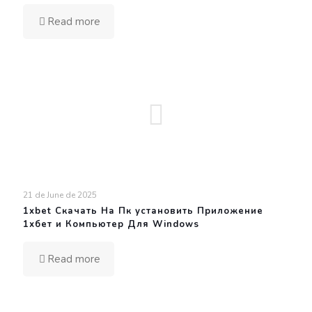
Read more
21 de June de 2025
1xbet Скачать На Пк установить Приложение
1хбет и Компьютер Для Windows
Read more