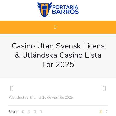
Casino Utan Svensk Licens
& Utländska Casino Lista
För 2025
Published by
on
25 de April de 2025
Share
0