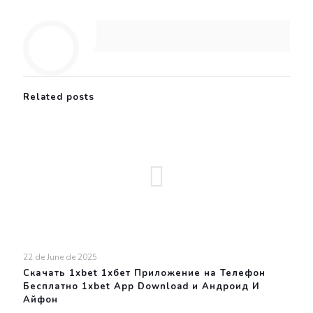
Related posts
22 de June de 2025
Скачать 1xbet 1хбет Приложение на Телефон
Бесплатно 1xbet App Download и Андроид И
Айфон