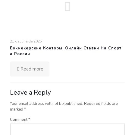
21 de June de 2025
Букмекерские Конторы, Онлайн Ставки На Спорт
а России
Read more
Leave a Reply
Your email address will not be published.
Required fields are
marked
*
Comment
*