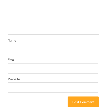
Name
Email
Website