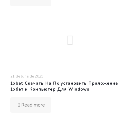
21 de June de 2025
1xbet Скачать На Пк установить Приложение
1хбет и Компьютер Для Windows
Read more