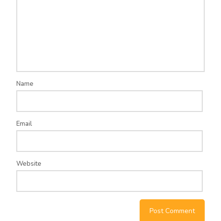
Name
Email
Website