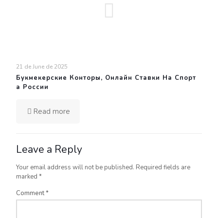
21 de June de 2025
Букмекерские Конторы, Онлайн Ставки На Спорт
а России
Read more
Leave a Reply
Your email address will not be published.
Required fields are
marked
*
Comment
*