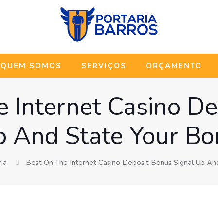
QUEM SOMOS
SERVIÇOS
ORÇAMENTO
 Internet Casino D
p And State Your B
ia
Best On The Internet Casino Deposit Bonus Signal Up An