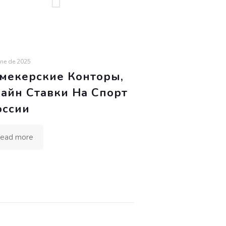
une de 2025
мекерские Конторы,
айн Ставки На Спорт
оссии
ead more