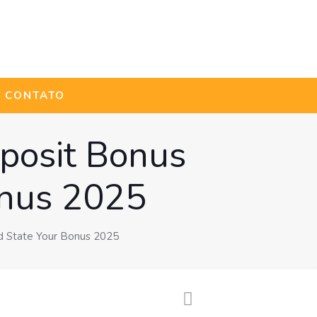
CONTATO
eposit Bonus
onus 2025
d State Your Bonus 2025