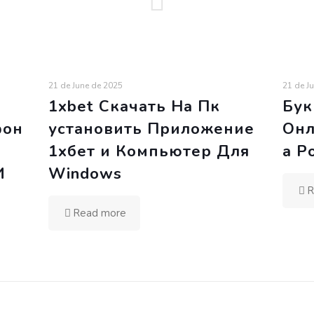
21 de June de 2025
21 de J
1xbet Скачать На Пк
Бук
фон
установить Приложение
Онл
1хбет и Компьютер Для
а Р
И
Windows
R
Read more