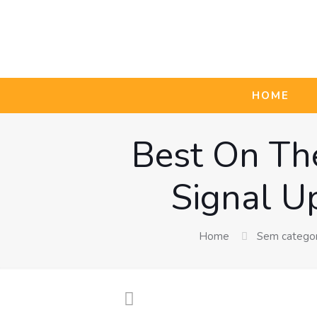
HOME
Best On The
Signal U
Home
Sem categor