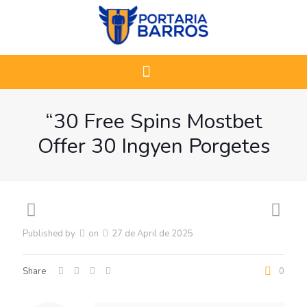
“30 Free Spins Mostbet
Offer 30 Ingyen Porgetes
Published by
on
27 de April de 2025
Share
0