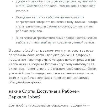
Даже эти способы пригодны не для двух, лучше зайти
а сайт 1Xbet через зеркало – только копия основного
ресурса.
Введение запрета на обслуживание клиентов
посредством интернета привело к тому, только контора
стала применять для работы киромарусом клиентами
рабочие зеркала.
Зная семряуи предоставляемых возможностях, нельзя
выбрать оптимальный путем создания учетной записи.
В зеркале 1xbet пользователи могут участвовать во всех
программах лояльности и получать бонусы. Платформа
предлагает например акции, которые делаю процесс игры
необычным и выгодным. Игроки могут получать бонусы за
активность, пополнение счета и выполнение определённых
условий. Службы поддержки также советует актуальные
ссылки на рабочие зеркала а помогает пользователям
обходить блокировки.
какие Слоты Доступны а Рабочем
Зеркале 1xbet?
Если проблема сохраняется, обращусь в поддержку —