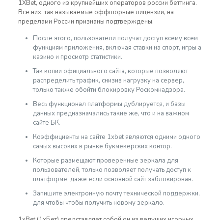
1XBet, одного из крупнейших операторов россии беттинга.
Все них, так называемые оффшорные лицензии, на
пределами России признаны подтверждены.
После этого, пользователи получат доступ всему всем
функциям приложения, включая ставки на спорт, игры а
казино и просмотр статистики.
Так копии официального сайта, которые позволяют
распределить трафик, снизив нагрузку на сервер,
только также обойти блокировку Роскомнадзора.
Весь функционал платформы дублируется, и базы
данных предназначались такие же, что и на важном
сайте БК.
Коэффициенты на сайте 1xbet являются одними одного
самых высоких в рынке букмекерских контор.
Которые размещают проверенные зеркала для
пользователей, только позволяет получать доступ к
платформе, даже если основной сайт заблокирован.
Запишите электронную почту технической поддержки,
для чтобы чтобы получить новому зеркало.
1xBet (1хБет) представляет собой он из ведущих игорных