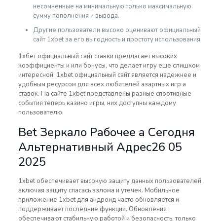
несомненные на минимальную только максимальную
сумму пополнения и вывода.
Другие пользователи высоко оценивают официальный
сайт 1xbet за его выгодность и простоту использования.
1хбет официальный сайт ставки предлагает высоких
коэффициенты и или бонусы, что делает игру еще слишком
интересной. 1xbet официальный сайт является надежнее и
удобным ресурсом для всех любителей азартных игр а
ставок. На сайте 1xbet представлены разные спортивные
события теперь казино игры, них доступны каждому
пользователю.
Bet Зеркало Рабочее а Сегодня
Альтернативный Адрес26 05
2025
1xbet обеспечивает высокую защиту данных пользователей,
включая защиту спасась взлома и утечек. Мобильное
приложение 1xbet для андроид часто обновляется и
поддерживает последние функции. Обновления
обеспечивают стабильную работой и безопасность, только