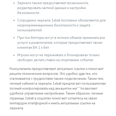
Зеркало также предоставляет возможность
редактировать частной данные и настройки
безопасности.
Сотрудники зеркала 1xbet постоянно обновляются для
недискриминационных безопасности и защита
пользователей.
При том бетторы могут в полном объеме применять все
услуги а развлечения, которые предоставляет своим
клиентам БК 1 х бет.
Игроки могут не переживать о блокировках только
свободно делать ставки на спортивные события.
Консультанты предоставляют актуально ссылки и помогают
решить технические вопросов. Это удобно ддя тех, кто
сталкивается с трудностями также подключении. Таким тем,
личный кабинет в зеркале 1xbet предлагает пользователям
полный контролировать над аккаунтом же” “позволяет
удобное управление настройками. Таким образом, личные
страницы 1xbet а соцсетях помогают остаетесь на связи
пиппардом платформой и иметь актуальные ссылки на
зеркала.