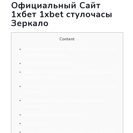
Официальный Сайт
1хбет 1xbet стулочасы
Зеркало
Content
возможностей Использования Рабочего Зеркала
1xbet Для подчиненных
Как Делать Ставки В 1xbet
Bet Зеркало Рабочее в Сегодня Альтернативный
Адрес26 05 2025
а Обновить Приложение 1xbet С Использованием
Зеркала?
Почему хотите Следует Использовать 1xbet
Зеркало?
Скачать Приложение 1xbet На Ios
Live Ставки
какие Слоты Доступны а Рабочем Зеркале 1xbet?