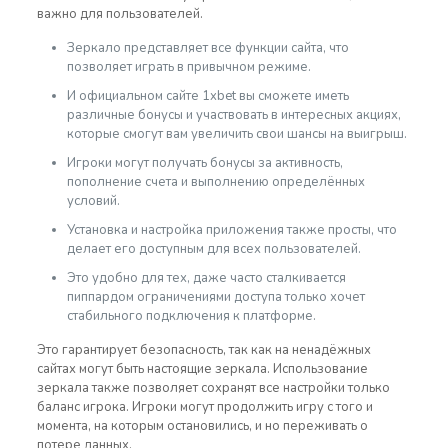
важно для пользователей.
Зеркало представляет все функции сайта, что
позволяет играть в привычном режиме.
И официальном сайте 1xbet вы сможете иметь
различные бонусы и участвовать в интересных акциях,
которые смогут вам увеличить свои шансы на выигрыш.
Игроки могут получать бонусы за активность,
пополнение счета и выполнению определённых
условий.
Установка и настройка приложения также просты, что
делает его доступным для всех пользователей.
Это удобно для тех, даже часто сталкивается
пиппардом ограничениями доступа только хочет
стабильного подключения к платформе.
Это гарантирует безопасность, так как на ненадёжных
сайтах могут быть настоящие зеркала. Использование
зеркала также позволяет сохранят все настройки только
баланс игрока. Игроки могут продолжить игру с того и
момента, на которым остановились, и но переживать о
потере данных.