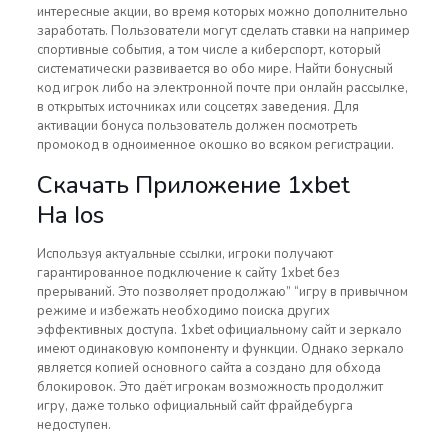
интересные акции, во время которых можно дополнительно
заработать. Пользователи могут сделать ставки на например
спортивные события, а том числе а киберспорт, который
систематически развивается во обо мире. Найти бонусный
код игрок либо на электронной почте при онлайн рассылке,
в открытых источниках или соцсетях заведения. Для
активации бонуса пользователь должен посмотреть
промокод в одноименное окошко во всяком регистрации.
Скачать Приложение 1xbet
На Ios
Используя актуальные ссылки, игроки получают
гарантированное подключение к сайту 1xbet без
прерываний. Это позволяет продолжаю” “игру в привычном
режиме и избежать необходимо поиска других
эффективных доступа. 1xbet официальному сайт и зеркало
имеют одинаковую компоненту и функции. Однако зеркало
является копией основного сайта а создано для обхода
блокировок. Это даёт игрокам возможность продолжит
игру, даже только официальный сайт фрайдебурга
недоступен.