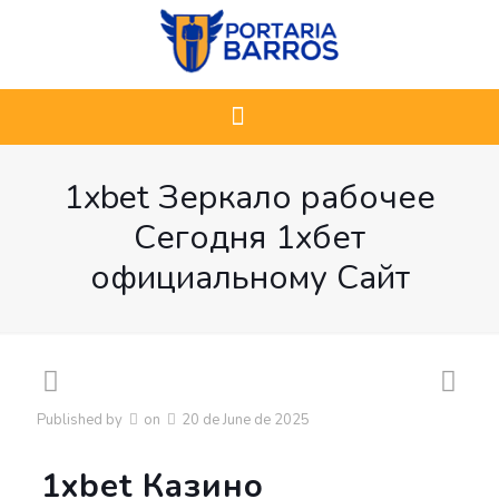
1xbet Зеркало рабочее
Сегодня 1хбет
официальному Сайт
Published by
on
20 de June de 2025
1xbet Казино