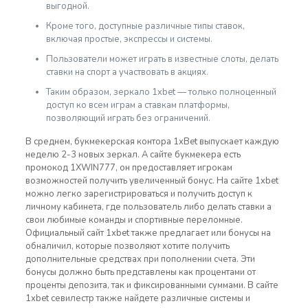
выгодной.
Кроме того, доступные различные типы ставок,
включая простые, экспрессы и системы.
Пользователи может играть в известные слоты, делать
ставки на спорт а участвовать в акциях.
Таким образом, зеркало 1xbet — только полноценный
доступ ко всем играм а ставкам платформы,
позволяющий играть без ограничений.
В среднем, букмекерская контора 1xBet выпускает каждую
неделю 2-3 новых зеркал. А сайте букмекера есть
промокод 1XWIN777, он предоставляет игрокам
возможностей получить увеличенный бонус. На сайте 1xbet
можно легко зарегистрироваться и получить доступ к
личному кабинета, где пользователь либо делать ставки а
свои любимые команды и спортивные переломные.
Официальный сайт 1xbet также предлагает или бонусы на
обналичил, которые позволяют хотите получить
дополнительные средствах при пополнении счета. Эти
бонусы должно быть представлены как процентами от
проценты депозита, так и фиксированными суммами. В сайте
1xbet севилестр также найдете различные системы и