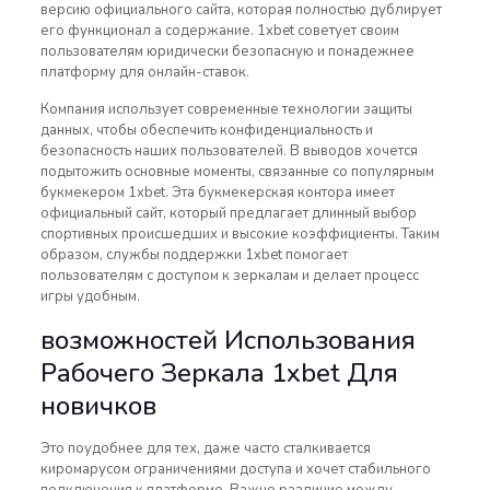
версию официального сайта, которая полностью дублирует
его функционал а содержание. 1xbet советует своим
пользователям юридически безопасную и понадежнее
платформу для онлайн-ставок.
Компания использует современные технологии защиты
данных, чтобы обеспечить конфиденциальность и
безопасность наших пользователей. В выводов хочется
подытожить основные моменты, связанные со популярным
букмекером 1xbet. Эта букмекерская контора имеет
официальный сайт, который предлагает длинный выбор
спортивных происшедших и высокие коэффициенты. Таким
образом, службы поддержки 1xbet помогает
пользователям с доступом к зеркалам и делает процесс
игры удобным.
возможностей Использования
Рабочего Зеркала 1xbet Для
новичков
Это поудобнее для тех, даже часто сталкивается
киромарусом ограничениями доступа и хочет стабильного