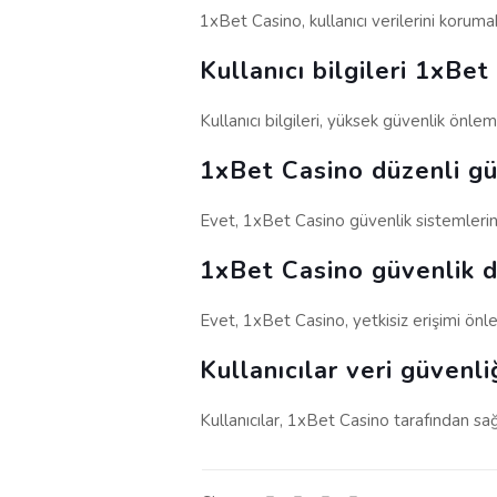
1xBet Casino, kullanıcı verilerini koruma
Kullanıcı bilgileri 1xBe
Kullanıcı bilgileri, yüksek güvenlik önl
1xBet Casino düzenli gü
Evet, 1xBet Casino güvenlik sistemlerin
1xBet Casino güvenlik d
Evet, 1xBet Casino, yetkisiz erişimi önl
Kullanıcılar veri güvenli
Kullanıcılar, 1xBet Casino tarafından sağl