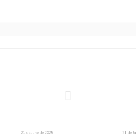
21 de June de 2025
21 de J