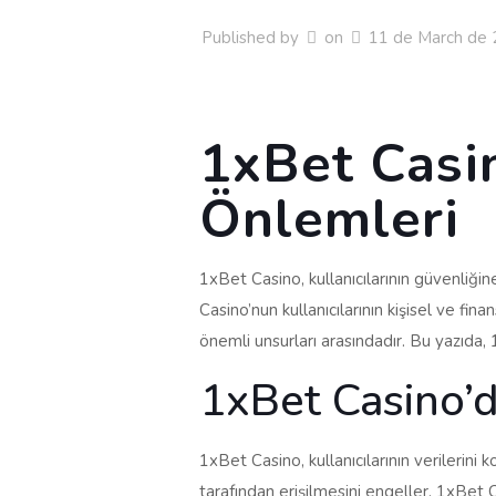
Published by
on
11 de March de
1xBet Casin
Önlemleri
1xBet Casino, kullanıcılarının güvenliğ
Casino’nun kullanıcılarının kişisel ve fina
önemli unsurları arasındadır. Bu yazıda, 
1xBet Casino’d
1xBet Casino, kullanıcılarının verilerini k
tarafından erişilmesini engeller. 1xBet