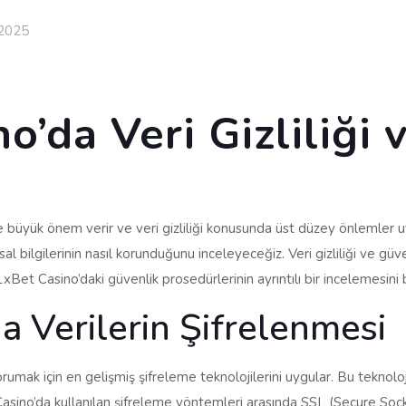
 2025
o’da Veri Gizliliği 
ine büyük önem verir ve veri gizliliği konusunda üst düzey önlemle
nsal bilgilerinin nasıl korunduğunu inceleyeceğiz. Veri gizliliği ve güv
1xBet Casino’daki güvenlik prosedürlerinin ayrıntılı bir incelemesini 
a Verilerin Şifrelenmesi
orumak için en gelişmiş şifreleme teknolojilerini uygular. Bu teknoloji
 Casino’da kullanılan şifreleme yöntemleri arasında SSL (Secure So