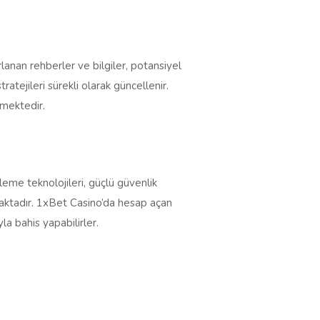
rlanan rehberler ve bilgiler, potansiyel
atejileri sürekli olarak güncellenir.
ilmektedir.
leme teknolojileri, güçlü güvenlik
nmaktadır. 1xBet Casino’da hesap açan
la bahis yapabilirler.