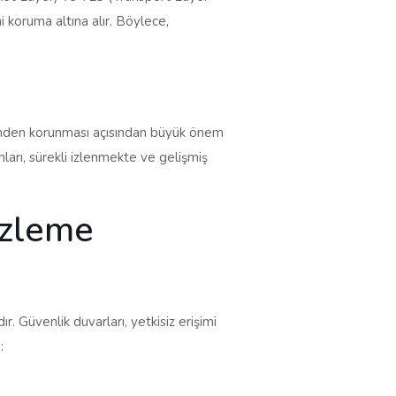
ni koruma altına alır. Böylece,
rişimden korunması açısından büyük önem
ları, sürekli izlenmekte ve gelişmiş
İzleme
. Güvenlik duvarları, yetkisiz erişimi
m:
aviator 1xbet