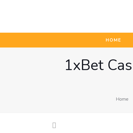
HOME
1xBet Casi
Home