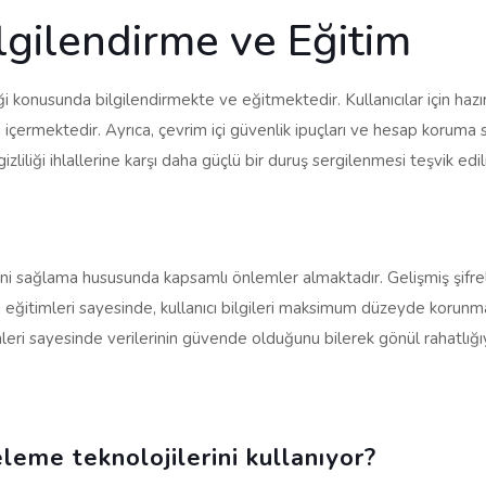
ilgilendirme ve Eğitim
iği konusunda bilgilendirmekte ve eğitmektedir. Kullanıcılar için hazı
içermektedir. Ayrıca, çevrim içi güvenlik ipuçları ve hesap koruma str
i gizliliği ihlallerine karşı daha güçlü bir duruş sergilenmesi teşvik ed
liğini sağlama hususunda kapsamlı önlemler almaktadır. Gelişmiş şifre
cı eğitimleri sayesinde, kullanıcı bilgileri maksimum düzeyde koru
leri sayesinde verilerinin güvende olduğunu bilerek gönül rahatlığıy
leme teknolojilerini kullanıyor?